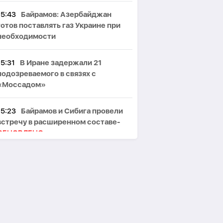
15:43
Байрамов: Азербайджан
готов поставлять газ Украине при
необходимости
15:31
В Иране задержали 21
подозреваемого в связях с
«Моссадом»
15:23
Байрамов и Сибига провели
встречу в расширенном составе-
ОБНОВЛЕНО
15:19
Азербайджан увеличил
экспорт томатов на 25%
15:13
Байрамов ознакомился в Киеве
с архивами о дипломатической
миссии АДР