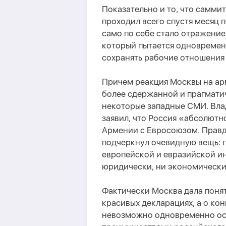
Показательно и то, что самми
проходил всего спустя месяц 
само по себе стало отражени
который пытается одновремен
сохранять рабочие отношения 
Причем реакция Москвы на ар
более сдержанной и прагматич
некоторые западные СМИ. Вла
заявил, что Россия «абсолют
Армении с Евросоюзом. Прав
подчеркнул очевидную вещь: 
европейской и евразийской и
юридически, ни экономически
Фактически Москва дала понят
красивых декларациях, а о ко
невозможно одновременно ост