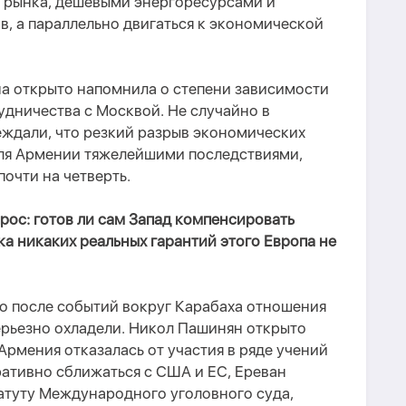
 рынка, дешевыми энергоресурсами и
, а параллельно двигаться к экономической
на открыто напомнила о степени зависимости
дничества с Москвой. Не случайно в
ждали, что резкий разрыв экономических
для Армении тяжелейшими последствиями,
очти на четверть.
прос: готов ли сам Запад компенсировать
а никаких реальных гарантий этого Европа не
но после событий вокруг Карабаха отношения
рьезно охладели. Никол Пашинян открыто
Армения отказалась от участия в ряде учений
ативно сближаться с США и ЕС, Ереван
атуту Международного уголовного суда,