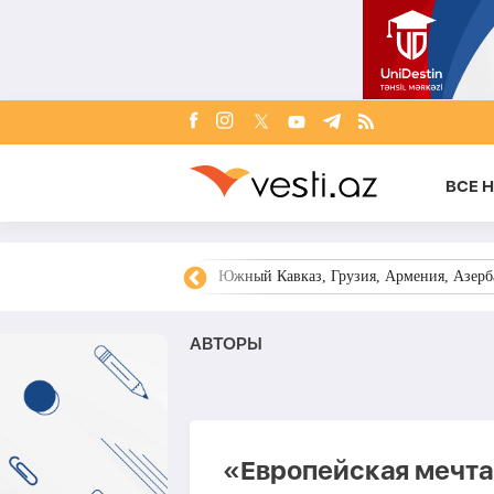
ВСЕ 
овости Азербайджана
Южный Кавказ, Грузия, Армения, Азерба
AВТОРЫ
«Европейская мечта