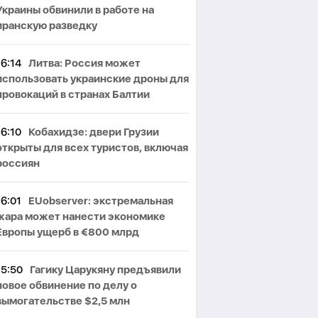
Украины обвинили в работе на
иранскую разведку
16:14
Литва: Россия может
использовать украинские дроны для
провокаций в странах Балтии
16:10
Кобахидзе: двери Грузии
открыты для всех туристов, включая
россиян
16:01
EUobserver: экстремальная
жара может нанести экономике
Европы ущерб в €800 млрд
15:50
Гагику Царукяну предъявили
новое обвинение по делу о
вымогательстве $2,5 млн