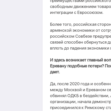
преимуществами российского
свободным движением товаров
интеграции с Евросоюзом.
Более того, российская сторо
армянской экономики от сотру
российском Совбезе предупре
связей способен обернуться 
вплоть до падения экономики п
И здесь возникает главный во
Еревану подобные потери? Пок
дает.
Да, после 2020 года и особен
между Москвой и Ереваном се
обвинял ОДКБ в бездействии, 
организации, начала демонстр
присоединился к Римскому ст