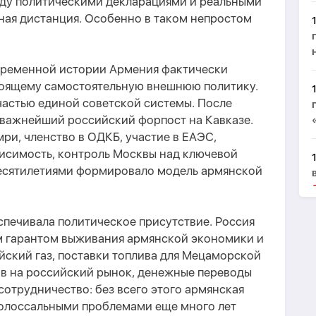
жду политическими декларациями и реальными
ная дистанция. Особенно в таком непростом
временной истории Армения фактически
тоящему самостоятельную внешнюю политику.
частью единой советской системы. После
 важнейший российский форпост на Кавказе.
мри, членство в ОДКБ, участие в ЕАЭС,
висимость, контроль Москвы над ключевой
есятилетиями формировало модель армянской
спечивала политическое присутствие. Россия
м гарантом выживания армянской экономики и
йский газ, поставки топлива для Мецаморской
ов на российский рынок, денежные переводы
сотрудничество: без всего этого армянская
колоссальными проблемами еще много лет