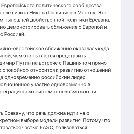
т Европейского политического сообщества
после визита Никола Пашиняна в Москву. Это
ем нынешней двойственной политики Еревана,
но демонстрировать сближение с Европой и
с Россией.
мяно-европейское сближение оказалась куда
ной, чем это пытаются представить
димир Путин на встрече с Пашиняном прямо
но спокойно» относится к развитию отношений
да одновременно российский лидер
полноценное участие одновременно в
нтеграционных системах невозможно ни
.
ь Еревану, что речь должна идти не о
нкретном выборе модели развития. Потому что
аваться частью ЕАЭС, пользоваться