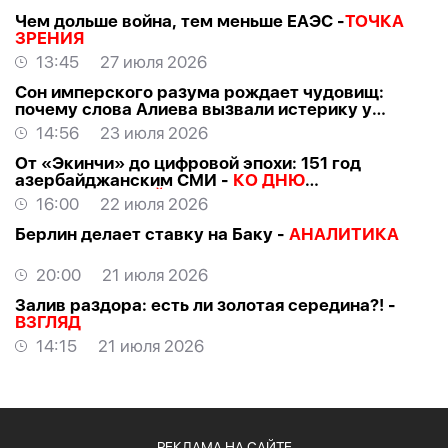
Чем дольше война, тем меньше ЕАЭС -
ТОЧКА
ЗРЕНИЯ
13:45
27 июля 2026
Сон имперского разума рождает чудовищ:
почему слова Алиева вызвали истерику у
российских «патриотов» -
МНЕНИЕ
14:56
23 июля 2026
От «Экинчи» до цифровой эпохи: 151 год
азербайджанским СМИ -
КО ДНЮ
НАЦИОНАЛЬНОЙ ПРЕССЫ
16:00
22 июля 2026
Берлин делает ставку на Баку -
АНАЛИТИКА
20:00
21 июля 2026
Залив раздора: есть ли золотая середина?! -
ВЗГЛЯД
14:15
21 июля 2026
РЕКЛАМА НА САЙТЕ