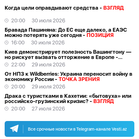
Когда цели оправдывают средства -
ВЗГЛЯД
20:00
30 июля 2026
Бравада Пашиняна: До ЕС еще далеко, а ЕАЭС
можно потерять уже сегодня -
ПОЗИЦИЯ
16:00
30 июля 2026
Киев демонстрирует полезность Вашингтону —
но рискует вызвать отторжение в Европе -
ВЗГЛЯД
22:00
29 июля 2026
От НПЗ к Wildberries: Украина переносит войну в
экономику России -
ТОЧКА ЗРЕНИЯ
20:00
29 июля 2026
Драка с туристками в Кахетии: «бытовуха» или
российско-грузинский кризис? -
ВЗГЛЯД
20:00
27 июля 2026
Все срочные новости в Telegram-канале Vesti.az