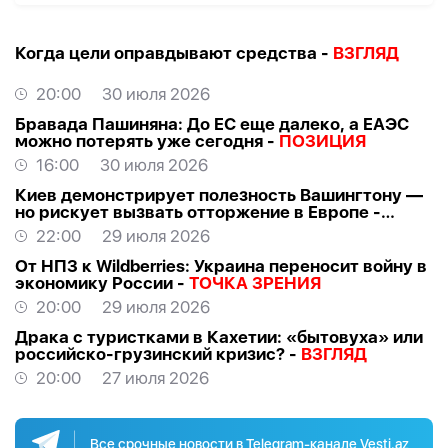
Когда цели оправдывают средства -
ВЗГЛЯД
20:00
30 июля 2026
Бравада Пашиняна: До ЕС еще далеко, а ЕАЭС
можно потерять уже сегодня -
ПОЗИЦИЯ
16:00
30 июля 2026
Киев демонстрирует полезность Вашингтону —
но рискует вызвать отторжение в Европе -
ВЗГЛЯД
22:00
29 июля 2026
От НПЗ к Wildberries: Украина переносит войну в
экономику России -
ТОЧКА ЗРЕНИЯ
20:00
29 июля 2026
Драка с туристками в Кахетии: «бытовуха» или
российско-грузинский кризис? -
ВЗГЛЯД
20:00
27 июля 2026
Все срочные новости в Telegram-канале Vesti.az