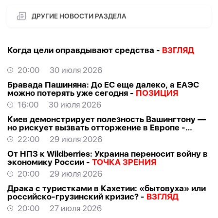
ДРУГИЕ НОВОСТИ РАЗДЕЛА
Когда цели оправдывают средства -
ВЗГЛЯД
20:00
30 июля 2026
Бравада Пашиняна: До ЕС еще далеко, а ЕАЭС
можно потерять уже сегодня -
ПОЗИЦИЯ
16:00
30 июля 2026
Киев демонстрирует полезность Вашингтону —
но рискует вызвать отторжение в Европе -
ВЗГЛЯД
22:00
29 июля 2026
От НПЗ к Wildberries: Украина переносит войну в
экономику России -
ТОЧКА ЗРЕНИЯ
20:00
29 июля 2026
Драка с туристками в Кахетии: «бытовуха» или
российско-грузинский кризис? -
ВЗГЛЯД
20:00
27 июля 2026