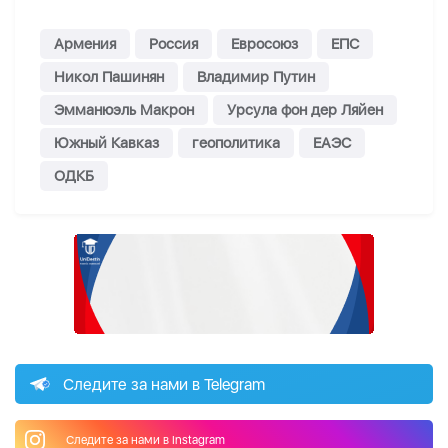
Армения
Россия
Евросоюз
ЕПС
Никол Пашинян
Владимир Путин
Эмманюэль Макрон
Урсула фон дер Ляйен
Южный Кавказ
геополитика
ЕАЭС
ОДКБ
Следите за нами в Telegram
Следите за нами в Instagram