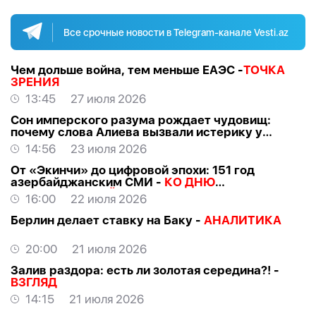
Все срочные новости в Telegram-канале Vesti.az
Чем дольше война, тем меньше ЕАЭС -
ТОЧКА
ЗРЕНИЯ
13:45
27 июля 2026
Сон имперского разума рождает чудовищ:
почему слова Алиева вызвали истерику у
российских «патриотов» -
МНЕНИЕ
14:56
23 июля 2026
От «Экинчи» до цифровой эпохи: 151 год
азербайджанским СМИ -
КО ДНЮ
НАЦИОНАЛЬНОЙ ПРЕССЫ
16:00
22 июля 2026
Берлин делает ставку на Баку -
АНАЛИТИКА
20:00
21 июля 2026
Залив раздора: есть ли золотая середина?! -
ВЗГЛЯД
14:15
21 июля 2026