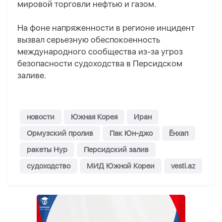
мировой торговли нефтью и газом.
На фоне напряженности в регионе инцидент
вызвал серьезную обеспокоенность
международного сообщества из-за угроз
безопасности судоходства в Персидском
заливе.
новости
Южная Корея
Иран
Ормузский пролив
Пак Юн-джо
Ёнхап
ракеты Нур
Персидский залив
судоходство
МИД Южной Кореи
vesti.az