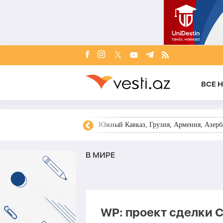
ВСЕ 
овости Азербайджана
Южный Кавказ, Грузия, Армения, Азерба
В МИРЕ
WP: проект сделки 