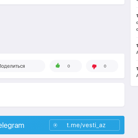
Поделиться
0
0
elegram
t.me/vesti_az