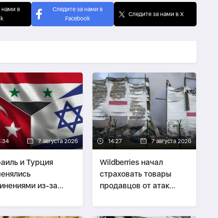
 нами в
Следите за нами в
Следите за нами в X
ok
Facebook
4:34
7 августа 2026
14:27
7 августа 2026
аиль и Турция
Wildberries начал
енялись
страховать товары
инениями из-за
продавцов от атак
уации в Сирии
беспилотников