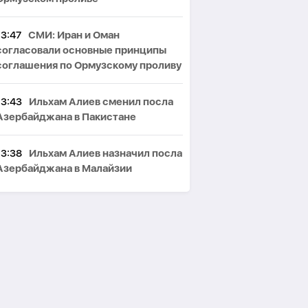
13:47
СМИ: Иран и Оман
согласовали основные принципы
соглашения по Ормузскому проливу
13:43
Ильхам Алиев сменил посла
Азербайджана в Пакистане
13:38
Ильхам Алиев назначил посла
Азербайджана в Малайзии
13:36
Пожар в ресторане в центре
Баку локализован -
ФОТО
-
ВИДЕО
-
ОБНОВЛЕНО
13:28
Ильхам Алиев сменил посла
Азербайджана в Эстонии