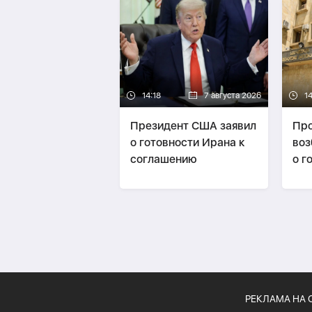
14:18
7 августа 2026
14
Президент США заявил
Про
о готовности Ирана к
воз
соглашению
о г
изм
РЕКЛАМА НА 