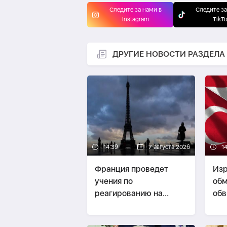
Следите за нами в
Следите за
Instagram
TikT
ДРУГИЕ НОВОСТИ РАЗДЕЛА
14:39
7 августа 2026
1
Франция проведет
Изр
учения по
обм
реагированию на
обв
общенациональный
сит
блэкаут