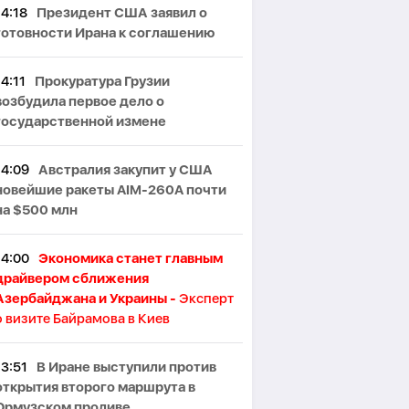
14:18
Президент США заявил о
готовности Ирана к соглашению
14:11
Прокуратура Грузии
возбудила первое дело о
государственной измене
14:09
Австралия закупит у США
новейшие ракеты AIM-260A почти
на $500 млн
14:00
Экономика станет главным
драйвером сближения
Азербайджана и Украины -
Эксперт
о визите Байрамова в Киев
13:51
В Иране выступили против
открытия второго маршрута в
Ормузском проливе