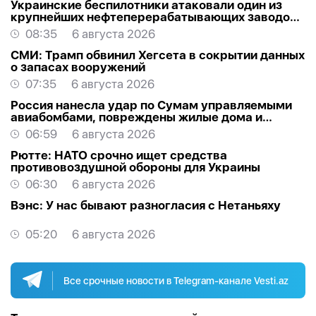
Украинские беспилотники атаковали один из
крупнейших нефтеперерабатывающих заводов
России в Ярославской области
08:35
6 августа 2026
СМИ: Трамп обвинил Хегсета в сокрытии данных
о запасах вооружений
07:35
6 августа 2026
Россия нанесла удар по Сумам управляемыми
авиабомбами, повреждены жилые дома и
торговый центр
06:59
6 августа 2026
Рютте: НАТО срочно ищет средства
противовоздушной обороны для Украины
06:30
6 августа 2026
Вэнс: У нас бывают разногласия с Нетаньяху
05:20
6 августа 2026
Все срочные новости в Telegram-канале Vesti.az