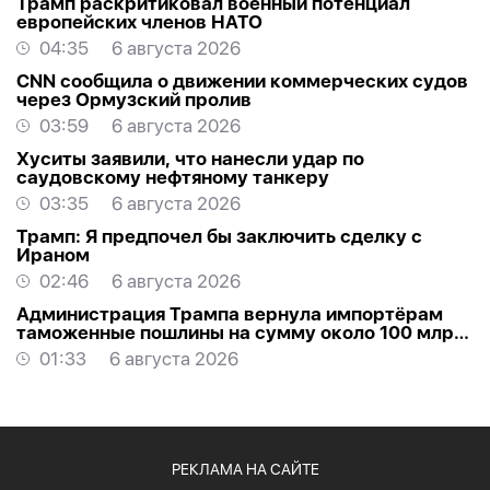
Трамп раскритиковал военный потенциал
европейских членов НАТО
04:35
6 августа 2026
CNN сообщила о движении коммерческих судов
через Ормузский пролив
03:59
6 августа 2026
Хуситы заявили, что нанесли удар по
саудовскому нефтяному танкеру
03:35
6 августа 2026
Трамп: Я предпочел бы заключить сделку с
Ираном
02:46
6 августа 2026
Администрация Трампа вернула импортёрам
таможенные пошлины на сумму около 100 млрд
долларов
01:33
6 августа 2026
РЕКЛАМА НА САЙТЕ