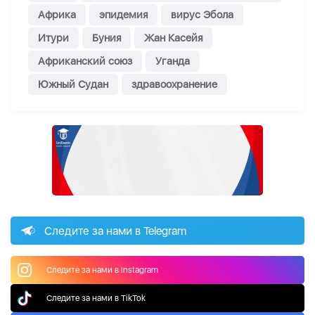
Африка
эпидемия
вирус Эбола
Итури
Буния
Жан Касейя
Африканский союз
Уганда
Южный Судан
здравоохранение
Следите за нами в Telegram
Следите за нами в Instagram
Следите за нами в TikTok