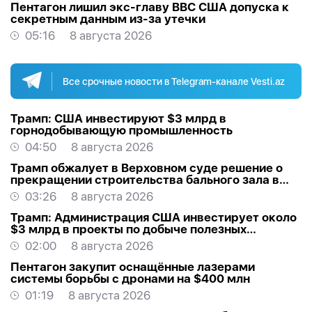
Пентагон лишил экс-главу ВВС США допуска к
секретным данным из-за утечки
05:16
8 августа 2026
Все срочные новости в Telegram-канале Vesti.az
Трамп: США инвестируют $3 млрд в
горнодобывающую промышленность
04:50
8 августа 2026
Трамп обжалует в Верховном суде решение о
прекращении строительства бального зала в
Белом доме
03:26
8 августа 2026
Трамп: Администрация США инвестирует около
$3 млрд в проекты по добыче полезных
ископаемых
02:00
8 августа 2026
Пентагон закупит оснащённые лазерами
системы борьбы с дронами на $400 млн
01:19
8 августа 2026