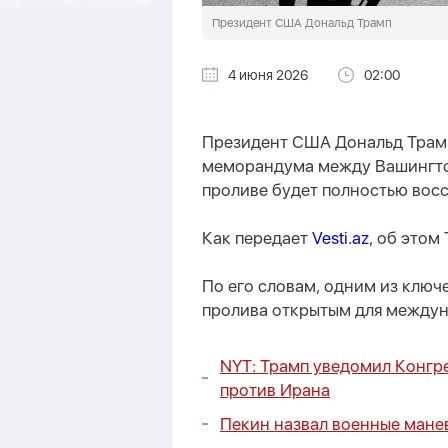
Президент США Дональд Трамп
4 июня 2026
02:00
Президент США Дональд Трамп 
меморандума между Вашингто
проливе будет полностью вос
Как передает
Vesti.az
, об этом
По его словам, одним из ключ
пролива открытым для междун
NYT: Трамп уведомил Конгр
против Ирана
Пекин назвал военные мане