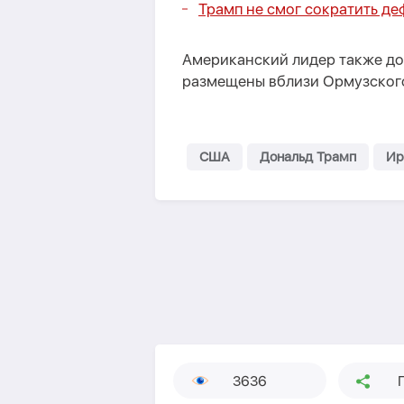
Трамп не смог сократить д
Американский лидер также до
размещены вблизи Ормузского
США
Дональд Трамп
Ир
3636