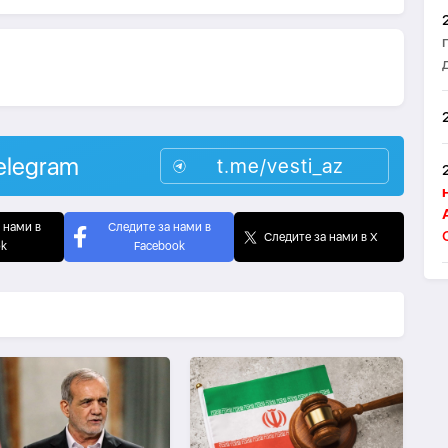
elegram
t.me/vesti_az
 нами в
Следите за нами в
Следите за нами в X
ok
Facebook