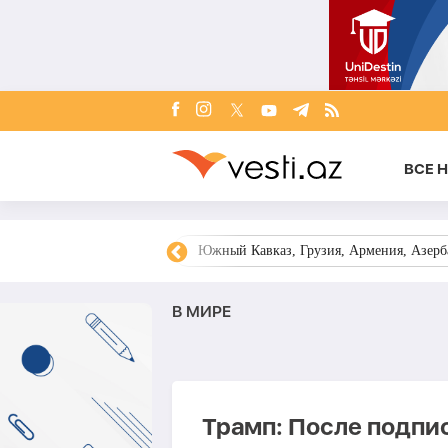
ВСЕ 
овости Азербайджана
Южный Кавказ, Грузия, Армения, Азерба
В МИРЕ
Трамп: После подп