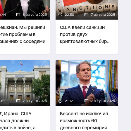
0:44
8 августа 2026
22:58
7 августа 2026
ешкиан: Мы решили
США ввели санкции
гие проблемы в
против двух
ошениях с соседями
криптовалютных бирж,
предположительно
оказывавших
финансовую помощь
Ирану
:51
7 августа 2026
21:12
7 августа 2026
Д Ирана: США
Бессент не исключил
чала должны
возможность 60-
едить в войне, а
дневного перемирия с