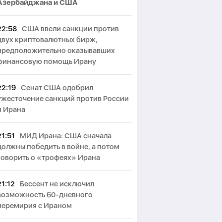
Азербайджана и США
22:58
США ввели санкции против
двух криптовалютных бирж,
предположительно оказывавших
финансовую помощь Ирану
22:19
Сенат США одобрил
ужесточение санкций против России
и Ирана
21:51
МИД Ирана: США сначала
должны победить в войне, а потом
говорить о «трофеях» Ирана
21:12
Бессент не исключил
возможность 60-дневного
перемирия с Ираном