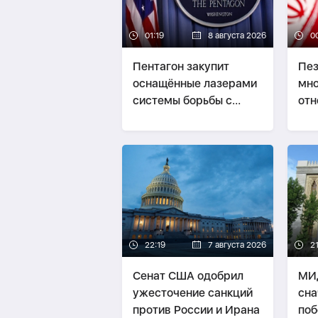
01:19
8 августа 2026
0
Пентагон закупит
Пез
оснащённые лазерами
мно
системы борьбы с
отн
дронами на $400 млн
22:19
7 августа 2026
21
Сенат США одобрил
МИ
ужесточение санкций
сна
против России и Ирана
поб