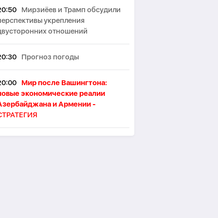
20:50
Мирзиёев и Трамп обсудили
перспективы укрепления
двусторонних отношений
20:30
Прогноз погоды
20:00
Мир после Вашингтона:
новые экономические реалии
Азербайджана и Армении -
СТРАТЕГИЯ
19:53
В Лондоне намерены
ограничить употребление алкоголя
в пабах стоя
19:46
Японские ученые назвали
ключевой фактор восприятия
женской привлекательности