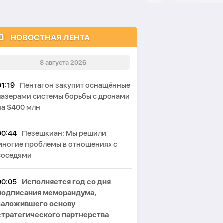
НОВОСТНАЯ ЛЕНТА
8 августа 2026
01:19
Пентагон закупит оснащённые
лазерами системы борьбы с дронами
на $400 млн
00:44
Пезешкиан: Мы решили
многие проблемы в отношениях с
соседями
00:05
Исполняется год со дня
подписания меморандума,
заложившего основу
стратегического партнерства