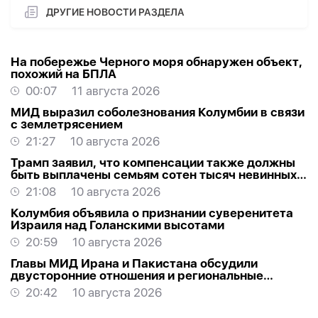
ДРУГИЕ НОВОСТИ РАЗДЕЛА
На побережье Черного моря обнаружен объект,
похожий на БПЛА
00:07
11 августа 2026
МИД выразил соболезнования Колумбии в связи
с землетрясением
21:27
10 августа 2026
Трамп заявил, что компенсации также должны
быть выплачены семьям сотен тысяч невинных
протестующих, убитых Ираном за последние 50
21:08
10 августа 2026
лет
Колумбия объявила о признании суверенитета
Израиля над Голанскими высотами
20:59
10 августа 2026
Главы МИД Ирана и Пакистана обсудили
двусторонние отношения и региональные
процессы
20:42
10 августа 2026