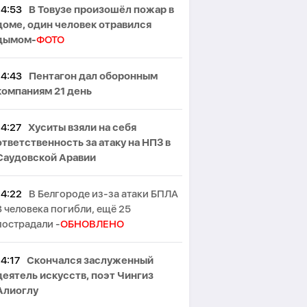
14:53
В Товузе произошёл пожар в
доме, один человек отравился
дымом-
ФОТО
14:43
Пентагон дал оборонным
компаниям 21 день
14:27
Хуситы взяли на себя
ответственность за атаку на НПЗ в
Саудовской Аравии
14:22
В Белгороде из-за атаки БПЛА
3 человека погибли, ещё 25
пострадали -
ОБНОВЛЕНО
14:17
Скончался заслуженный
деятель искусств, поэт Чингиз
Алиоглу