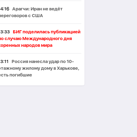
14:16
Арагчи: Иран не ведёт
переговоров с США
13:33
БИГ поделилась публикацией
по случаю Международного дня
коренных народов мира
13:11
Россия нанесла удар по 10-
этажному жилому дому в Харькове,
есть погибшие
12:39
Анкара поддерживает
мирные усилия между Баку и
Ереваном
12:23
В Испании правые считают,
что премьер несет ответственность
за кризис в Сеуте