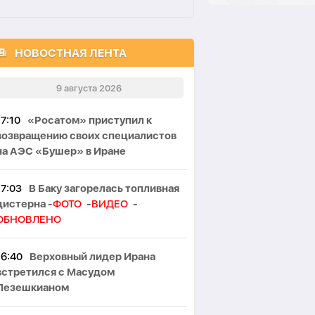
НОВОСТНАЯ ЛЕНТА
9 августа 2026
17:10
«Росатом» приступил к
возвращению своих специалистов
на АЭС «Бушер» в Иране
17:03
В Баку загорелась топливная
цистерна -
ФОТО
-
ВИДЕО
-
ОБНОВЛЕНО
16:40
Верховный лидер Ирана
встретился с Масудом
Пезешкианом