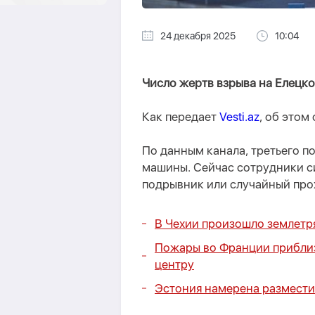
24 декабря 2025
10:04
Число жертв взрыва на Елецко
Как передает
Vesti.az
, об этом
По данным канала, третьего 
машины. Сейчас сотрудники си
подрывник или случайный про
В Чехии произошло землетр
Пожары во Франции приблиз
центру
Эстония намерена разместит