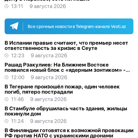
13:11
9 августа 2026
Все срочные новости в Telegram-канале Vesti.az
В Испании правые считают, что премьер несет
ответственность за кризис в Сеуте
12:23
9 августа 2026
Рашад Рзакулиев: На Ближнем Востоке
появился новый блок с «ядерным зонтиком» -
МНЕНИЕ ЭКСПЕРТА
12:00
9 августа 2026
В Тегеране произошёл пожар, один человек
погиб, пятеро пострадали
11:46
9 августа 2026
В Стамбуле обрушилась часть здания, жильцы
покинули дом
11:24
9 августа 2026
В Финляндии готовятся к возможной провокации
РФ против НАТО с украинскими дронами