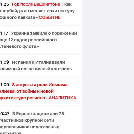
11:25
Год после Вашингтона
: как
Азербайджан меняет архитектуру
Южного Кавказа -
СОБЫТИЕ
11:17
Украина заявила о поражении
еще 12 судов российского
«теневого флота»
11:09
Испания и Италия ввели
взаимный пограничный контроль
11:00
8 августа и роль Ильхама
Алиева: от войны к новой
архитектуре региона -
АНАЛИТИКА
10:47
В Европе задержали 78
участников крупной сети
перевозчиков нелегальных
мигрантов