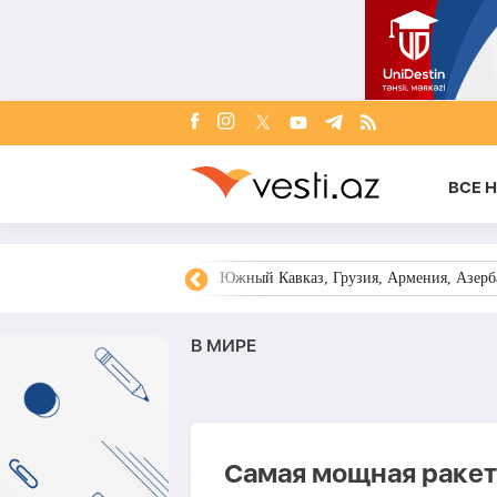
ВСЕ 
овости Азербайджана
Южный Кавказ, Грузия, Армения, Азерба
В МИРЕ
Самая мощная ракет