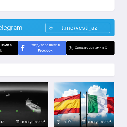
elegram
t.me/vesti_az
 нами в
Следите за нами в
Следите за нами в X
ok
Facebook
:17
8 августа 2026
11:09
8 августа 2026