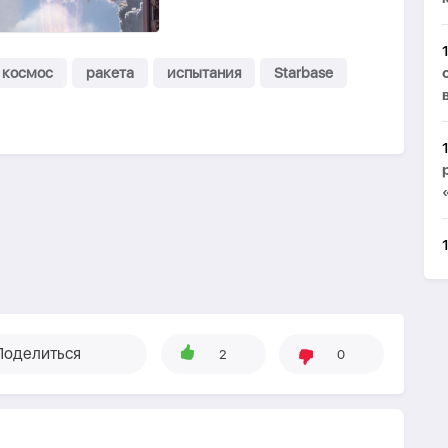
космос
ракета
испытания
Starbase
Поделиться
2
0