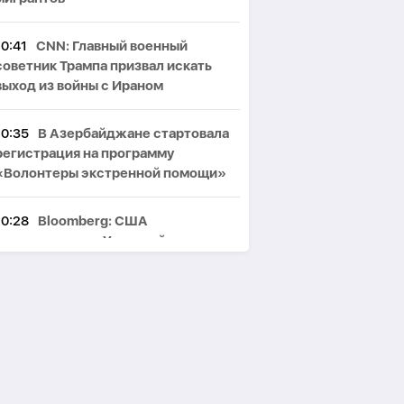
10:41
CNN: Главный военный
советник Трампа призвал искать
выход из войны с Ираном
10:35
В Азербайджане стартовала
регистрация на программу
«Волонтеры экстренной помощи»
10:28
Bloomberg: США
договорились с Украиной о
безопасности экспорта нефти
Казахстана
10:22
Иран раскрыл подробности
операции против баз США в Катаре
и Кувейте