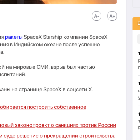
ия
ракеты
SpaceX Starship компании SpaceX
ения в Индийском океане после успешно
а.
ой на мировые СМИ, взрыв был частью
испытаний.
ны на странице SpaceX в соцсети X.
собирается построить собственное
новый законопроект о санкциях против России
м суде решение о прекращении строительства