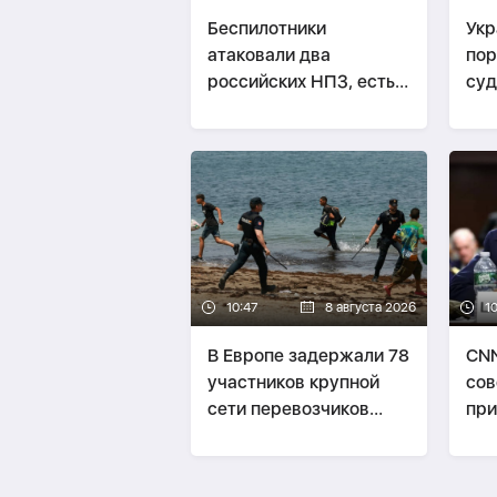
Беспилотники
Укр
атаковали два
пор
российских НПЗ, есть
суд
пострадавшие
«те
10:47
8 августа 2026
10
В Европе задержали 78
CNN
участников крупной
сов
сети перевозчиков
при
нелегальных мигрантов
из 