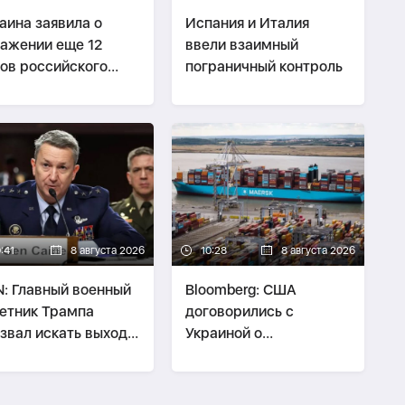
аина заявила о
Испания и Италия
ажении еще 12
ввели взаимный
ов российского
пограничный контроль
невого флота»
:41
8 августа 2026
10:28
8 августа 2026
: Главный военный
Bloomberg: США
етник Трампа
договорились с
звал искать выход
Украиной о
войны с Ираном
безопасности экспорта
нефти Казахстана