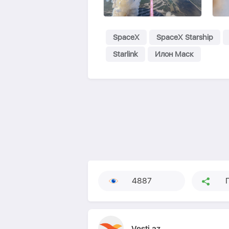
SpaceX
SpaceX Starship
Starlink
Илон Маск
4887
Vesti.az