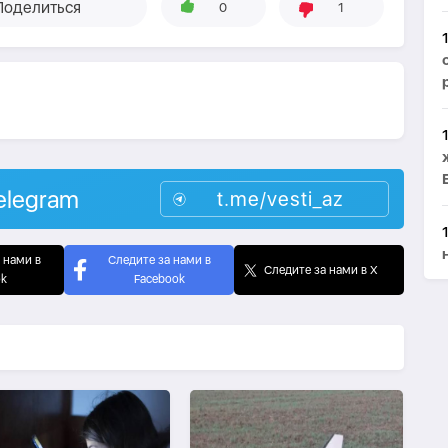
Поделиться
0
1
elegram
t.me/vesti_az
 нами в
Следите за нами в
Следите за нами в X
ok
Facebook