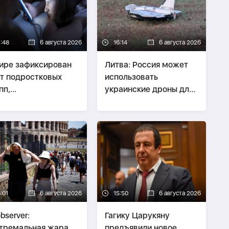
7:48
6 августа 2026
16:14
6 августа 2026
ире зафиксирован
Литва: Россия может
т подростковых
использовать
пп,
украинские дроны для
ординирующих
провокаций в странах
илие в интернете
Балтии
:01
6 августа 2026
15:50
6 августа 2026
bserver:
Гагику Царукяну
тремальная жара
предъявили новое