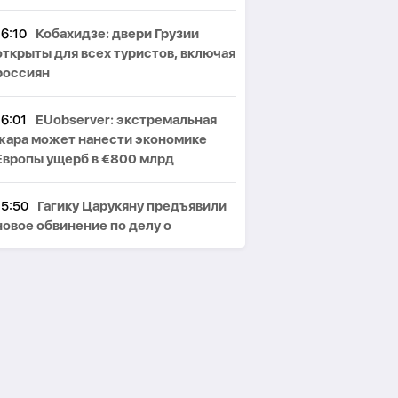
16:10
Кобахидзе: двери Грузии
открыты для всех туристов, включая
россиян
16:01
EUobserver: экстремальная
жара может нанести экономике
Европы ущерб в €800 млрд
15:50
Гагику Царукяну предъявили
новое обвинение по делу о
вымогательстве $2,5 млн
15:43
Байрамов: Азербайджан
готов поставлять газ Украине при
необходимости
15:31
В Иране задержали 21