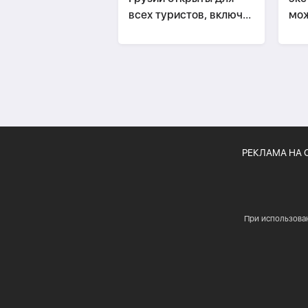
всех туристов, включая
мож
россиян
эко
уще
РЕКЛАМА НА 
При использова