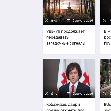
18:03
6 августа 2026
1
УВБ-76 продолжает
В м
передавать
рос
загадочные сигналы
гру
ко
нас
16:10
6 августа 2026
16
Кобахидзе: двери
EUo
Грузии открыты для
экс