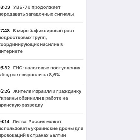
18:03
УВБ-76 продолжает
передавать загадочные сигналы
17:48
В мире зафиксирован рост
подростковых групп,
координирующих насилие в
интернете
16:32
ГНС: налоговые поступления
в бюджет выросли на 8,6%
16:26
Жителя Израиля и гражданку
Украины обвинили в работе на
иранскую разведку
16:14
Литва: Россия может
использовать украинские дроны для
провокаций в странах Балтии