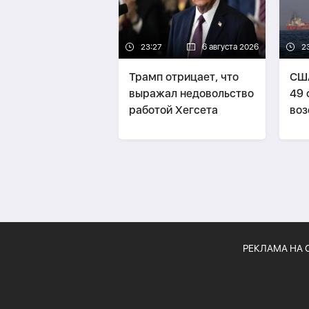
23:27
6 августа 2026
2
Трамп отрицает, что
СШ
выражал недовольство
49 
работой Хегсета
воз
бло
РЕКЛАМА НА 