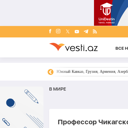
ВСЕ 
овости Азербайджана
Южный Кавказ, Грузия, Армения, Азерба
В МИРЕ
Профессор Чикагско