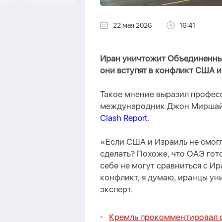
22 мая 2026
16:41
Иран уничтожит Объединенные
они вступят в конфликт США и
Такое мнение выразил професс
международник Джон Миршай
Clash Report
.
«Если США и Израиль не смогл
сделать? Похоже, что ОАЭ гото
себе не могут сравниться с Ира
конфликт, я думаю, иранцы ун
эксперт.
Кремль прокомментировал 