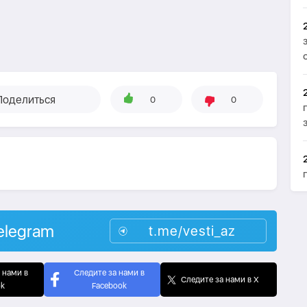
Поделиться
0
0
elegram
t.me/vesti_az
 нами в
Следите за нами в
Следите за нами в X
ok
Facebook