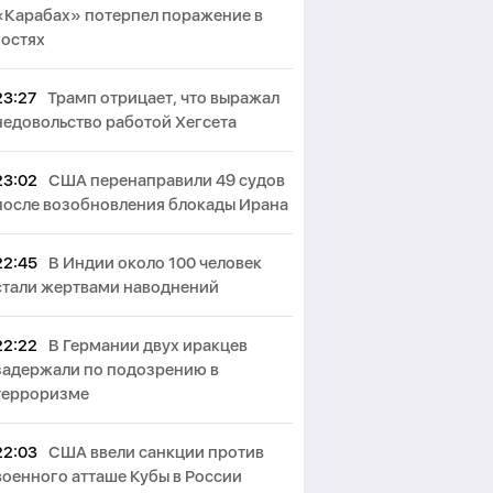
«Карабах» потерпел поражение в
гостях
23:27
Трамп отрицает, что выражал
недовольство работой Хегсета
23:02
США перенаправили 49 судов
после возобновления блокады Ирана
22:45
В Индии около 100 человек
стали жертвами наводнений
22:22
В Германии двух иракцев
задержали по подозрению в
терроризме
22:03
США ввели санкции против
военного атташе Кубы в России