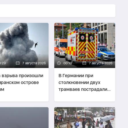
0:29
7 августа 2026
00:10
7 августа 2026
 взрыва произошли
В Германии при
иранском острове
столкновении двух
шм
трамваев пострадали
до 30 человек