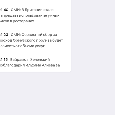
21:40
СМИ: В Британии стали
запрещать использование умных
очков в ресторанах
21:23
СМИ: Сервисный сбор за
проход Ормузского пролива будет
зависеть от объема услуг
21:15
Байрамов: Зеленский
поблагодарил Ильхама Алиева за
гумпомощь Украине
21:08
Fars: Северный и южный
маршруты Ормузского пролива будут
упразднены
20:45
Зеленский принял главу МИД