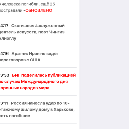
3 человека погибли, ещё 25
пострадали -
ОБНОВЛЕНО
14:17
Скончался заслуженный
деятель искусств, поэт Чингиз
Алиоглу
14:16
Арагчи: Иран не ведёт
переговоров с США
13:33
БИГ поделилась публикацией
по случаю Международного дня
коренных народов мира
13:11
Россия нанесла удар по 10-
этажному жилому дому в Харькове,
есть погибшие