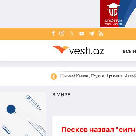
ВСЕ 
овости Азербайджана
Южный Кавказ, Грузия, Армения, Азерба
В МИРЕ
Песков назвал "сиг