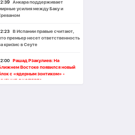
12:39
Анкара поддерживает
мирные усилия между Баку и
Ереваном
12:23
В Испании правые считают,
что премьер несет ответственность
за кризис в Сеуте
12:00
Рашад Рзакулиев: На
Ближнем Востоке появился новый
блок с «ядерным зонтиком» -
МНЕНИЕ ЭКСПЕРТА
11:47
Президент Ильхам Алиев
поздравил сингапурского коллегу
11:46
В Тегеране произошёл пожар,
один человек погиб, пятеро
пострадали