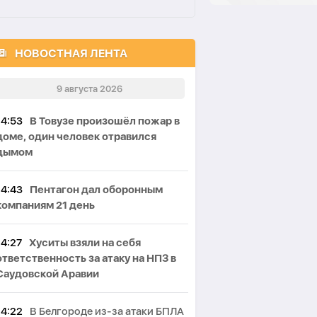
НОВОСТНАЯ ЛЕНТА
9 августа 2026
14:53
В Товузе произошёл пожар в
доме, один человек отравился
дымом
14:43
Пентагон дал оборонным
компаниям 21 день
14:27
Хуситы взяли на себя
ответственность за атаку на НПЗ в
Саудовской Аравии
14:22
В Белгороде из-за атаки БПЛА