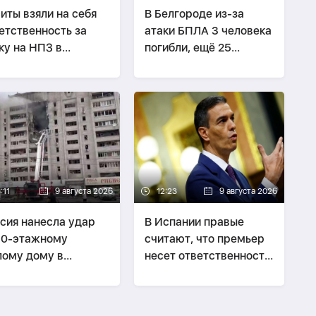
иты взяли на себя
В Белгороде из-за
етственность за
атаки БПЛА 3 человека
ку на НПЗ в
погибли, ещё 25
довской Аравии
пострадали
-
ОБНОВЛЕНО
:11
9 августа 2026
12:23
9 августа 2026
сия нанесла удар
В Испании правые
10-этажному
считают, что премьер
ому дому в
несет ответственность
ькове, есть
за кризис в Сеуте
ибшие