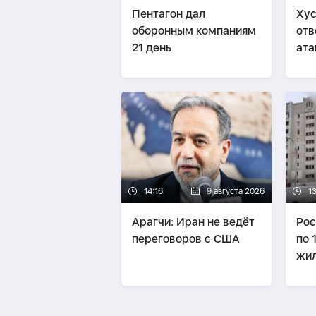
Пентагон дал
Хус
оборонным компаниям
отв
21 день
ата
Сау
14:16
9 августа 2026
13
Арагчи: Иран не ведёт
Рос
переговоров с США
по 
жил
Хар
пог