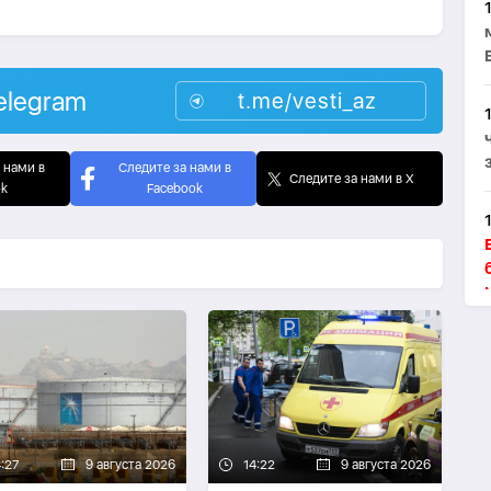
elegram
t.me/vesti_az
 нами в
Следите за нами в
Следите за нами в X
ok
Facebook
4:27
9 августа 2026
14:22
9 августа 2026