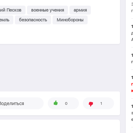
ий Песков
военные учения
армия
емль
безопасность
Минобороны
Поделиться
0
1