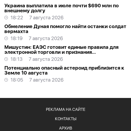
Украина выплатила в июле почти $690 млн по
внешнему долгу
18:22
7 августа 2026
Обмеление Дуная помогло найти останки солдат
вермахта
18:19
7 августа 2026
Мишустин: ЕАЭС готовит единые правила для
электронной торговли и признания
квалификаций
18:13
7 августа 2026
Потенциально опасный астероид приблизится к
Земле 10 августа
18:05
7 августа 2026
РЕКЛАМА НА САЙТЕ
КОНТАКТЫ
АРХИВ