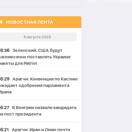
НОВОСТНАЯ ЛЕНТА
8 августа 2026
16:36
Зеленский: США будут
ежемесячно поставлять Украине
ракеты для Patriot
16:29
Арагчи: Конвенция по Каспию
ожидает одобрения парламента
Ирана
16:27
В Венгрии назвали кандидата
на пост президента
16:21
Арагчи: Иран и Оман почти