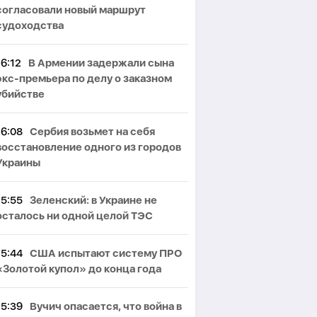
согласовали новый маршрут
судоходства
16:12
В Армении задержали сына
экс-премьера по делу о заказном
убийстве
16:08
Сербия возьмет на себя
восстановление одного из городов
Украины
15:55
Зеленский: в Украине не
осталось ни одной целой ТЭС
15:44
США испытают систему ПРО
«Золотой купол» до конца года
15:39
Вучич опасается, что война в