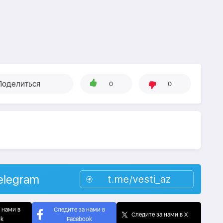
Поделиться
0
0
elegram
t.me/vesti_az
 нами в
Следите за нами в
Следите за нами в X
ok
Facebook