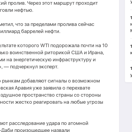
ий пролив. Через этот маршрут проходит
рговли нефтью.
метил, что за пределами пролива сейчас
миллиард баррелей нефти.
ультате которого WTI подорожала почти на 10
олько воинственной риторикой США и Ирана,
и на энергетическую инфраструктуру и
, — подчеркнул эксперт.
о рынкам добавляют сигналы о возможном
ская Аравия уже заявила о перехвате
оздушное пространство страны со стороны
вности жестко реагировать на любые угрозы
ют расследование удара по атомной
у-Даби произошедшее назвали