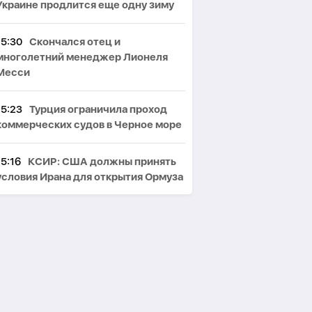
Украине продлится еще одну зиму
15:30
Скончался отец и
многолетний менеджер Лионеля
Месси
15:23
Турция ограничила проход
коммерческих судов в Черное море
15:16
КСИР: США должны принять
условия Ирана для открытия Ормуза
15:07
На фоне сильной жары МЧС
Азербайджана выступило с
предупреждением
15:00
Вашингтонский след на
Южном Кавказе
: проект TRIPР