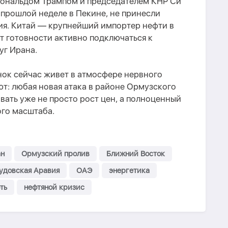
Дональдом Трампом и председателем КНР Си
прошлой неделе в Пекине, не принесли
я. Китай — крупнейший импортер нефти в
т готовности активно подключаться к
уг Ирана.
ок сейчас живет в атмосфере нервного
т: любая новая атака в районе Ормузского
ать уже не просто рост цен, а полноценный
ого масштаба.
н
Ормузский пролив
Ближний Восток
удовская Аравия
ОАЭ
энергетика
ть
нефтяной кризис