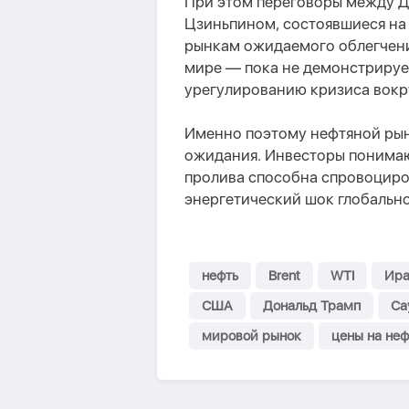
При этом переговоры между 
Цзиньпином, состоявшиеся на 
рынкам ожидаемого облегчени
мире — пока не демонстрируе
урегулированию кризиса вокр
Именно поэтому нефтяной рын
ожидания. Инвесторы понимаю
пролива способна спровоциров
энергетический шок глобальн
нефть
Brent
WTI
Ира
США
Дональд Трамп
Са
мировой рынок
цены на неф