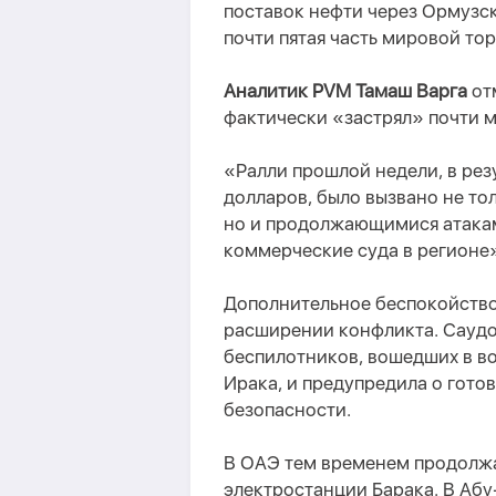
поставок нефти через Ормузск
почти пятая часть мировой то
Аналитик PVM Тамаш Варга
от
фактически «застрял» почти 
«Ралли прошлой недели, в рез
долларов, было вызвано не т
но и продолжающимися атакам
коммерческие суда в регионе»
Дополнительное беспокойств
расширении конфликта. Саудов
беспилотников, вошедших в в
Ирака, и предупредила о гото
безопасности.
В ОАЭ тем временем продолжа
электростанции Барака. В Аб