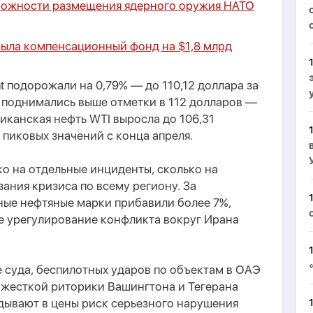
можности размещения ядерного оружия НАТО
ыла компенсационный фонд на $1,8 млрд
t подорожали на 0,79% — до 110,12 доллара за
fly поднимались выше отметки в 112 долларов —
иканская нефть WTI выросла до 106,31
 пиковых значений с конца апреля.
ко на отдельные инциденты, сколько на
ния кризиса по всему региону. За
ые нефтяные марки прибавили более 7%,
е урегулирование конфликта вокруг Ирана
 суда, беспилотных ударов по объектам в ОАЭ
 жесткой риторики Вашингтона и Тегерана
дывают в цены риск серьезного нарушения