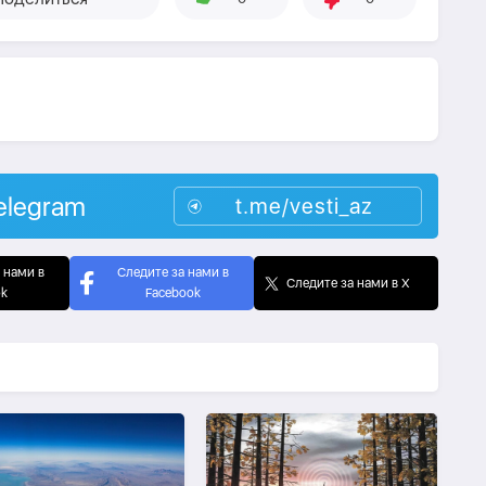
elegram
t.me/vesti_az
 нами в
Следите за нами в
Следите за нами в X
ok
Facebook