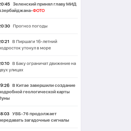
20:45
Зеленский принял главу МИД
Азербайджана-
ФОТО
20:30
Прогноз погоды
20:21
В Пиршаги 16-летний
подросток утонул в море
20:10
В Баку ограничат движение на
двух улицах
19:26
В Китае завершили создание
подробной геологической карты
Луны
18:03
УВБ-76 продолжает
передавать загадочные сигналы