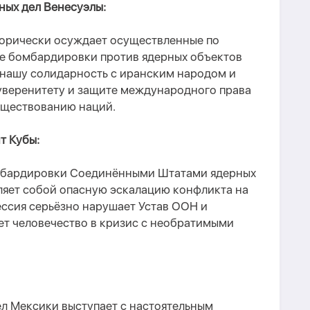
ных дел Венесуэлы:
горически осуждает осуществленные по
е бомбардировки против ядерных объектов
 нашу солидарность с иранским народом и
уверенитету и защите международного права
существованию наций.
т Кубы:
мбардировки Соединёнными Штатами ядерных
ляет собой опасную эскалацию конфликта на
ессия серьёзно нарушает Устав ООН и
ет человечество в кризис с необратимыми
л Мексики выступает с настоятельным