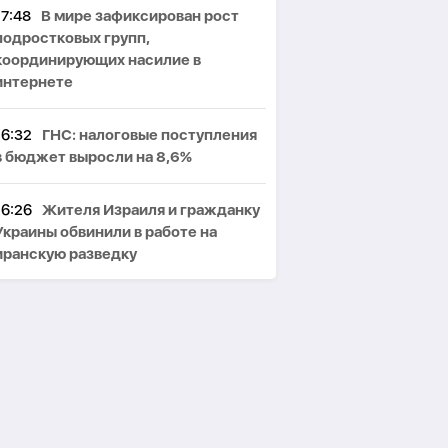
17:48
В мире зафиксирован рост
подростковых групп,
координирующих насилие в
интернете
16:32
ГНС: налоговые поступления
в бюджет выросли на 8,6%
16:26
Жителя Израиля и гражданку
Украины обвинили в работе на
иранскую разведку
16:14
Литва: Россия может
использовать украинские дроны для
провокаций в странах Балтии
16:10
Кобахидзе: двери Грузии
открыты для всех туристов, включая