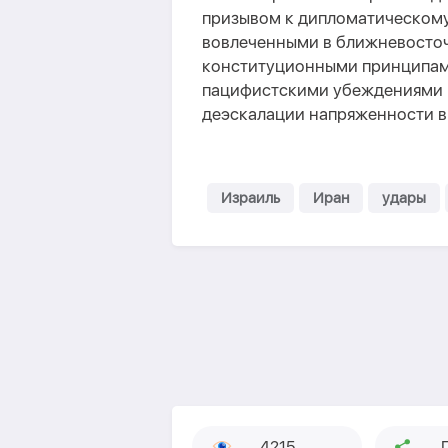
призывом к дипломатическому
вовлеченными в ближневосточ
конституционными принципам
пацифистскими убеждениями н
деэскалации напряженности в
Израиль
Иран
удары
4215