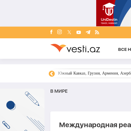
ВСЕ 
овости Азербайджана
Южный Кавказ, Грузия, Армения, Азерба
В МИРЕ
Международная реа