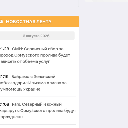
НОВОСТНАЯ ЛЕНТА
6 августа 2026
21:23
СМИ: Сервисный сбор за
проход Ормузского пролива будет
зависеть от объема услуг
21:15
Байрамов: Зеленский
поблагодарил Ильхама Алиева за
гумпомощь Украине
21:08
Fars: Северный и южный
маршруты Ормузского пролива будут
упразднены