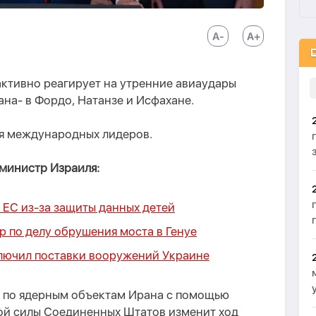
тивно реагирует на утренние авиаудары
на- в Фордо, Натанзе и Исфахане.
ия международных лидеров.
-министр Израиля:
в ЕС из-за защиты данных детей
р по делу обрушения моста в Генуе
лючил поставки вооружений Украине
 по ядерным объектам Ирана с помощью
ой силы Соединенных Штатов изменит ход