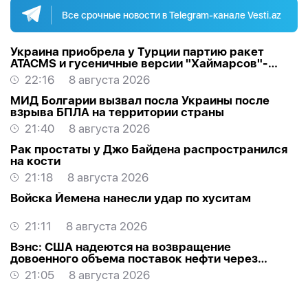
Все срочные новости в Telegram-канале Vesti.az
Украина приобрела у Турции партию ракет
ATACMS и гусеничные версии "Хаймарсов"-
ОБНОВЛЕНО
22:16
8 августа 2026
МИД Болгарии вызвал посла Украины после
взрыва БПЛА на территории страны
21:40
8 августа 2026
Рак простаты у Джо Байдена распространился
на кости
21:18
8 августа 2026
Войска Йемена нанесли удар по хуситам
21:11
8 августа 2026
Вэнс: США надеются на возвращение
довоенного объема поставок нефти через
Ормуз
21:05
8 августа 2026