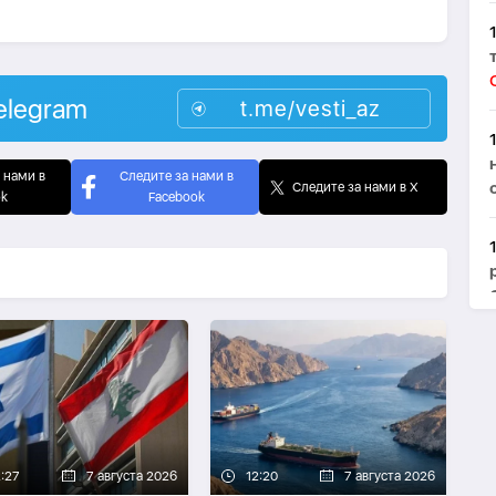
elegram
t.me/vesti_az
 нами в
Следите за нами в
Следите за нами в X
ok
Facebook
2:27
7 августа 2026
12:20
7 августа 2026