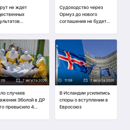
рут не ждет
Судоходство через
ественных
Ормуз до нового
ультатов
соглашения не будет
еговоров с
облагаться пошлинами
аилем до выборов
2:05
7 августа 2026
11:59
7 августа 2026
ло случаев
В Исландии усилились
ажения Эболой в ДР
споры о вступлении в
го превысило 4
Евросоюз
ячи