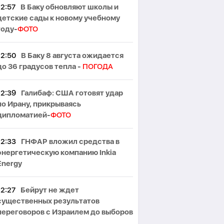
12:57
В Баку обновляют школы и
детские сады к новому учебному
году-
ФОТО
12:50
В Баку 8 августа ожидается
до 36 градусов тепла -
ПОГОДА
12:39
Галибаф: США готовят удар
по Ирану, прикрываясь
дипломатией-
ФОТО
12:33
ГНФАР вложил средства в
энергетическую компанию Inkia
Energy
12:27
Бейрут не ждет
существенных результатов
переговоров с Израилем до выборов