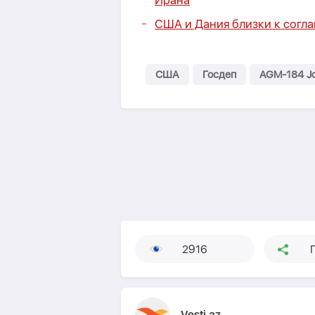
Ирана
США и Дания близки к согл
США
Госдеп
AGM-184 Joi
2916
Vesti.az