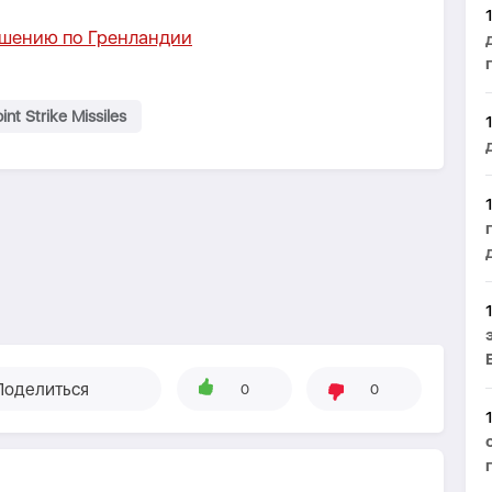
ашению по Гренландии
nt Strike Missiles
Поделиться
0
0