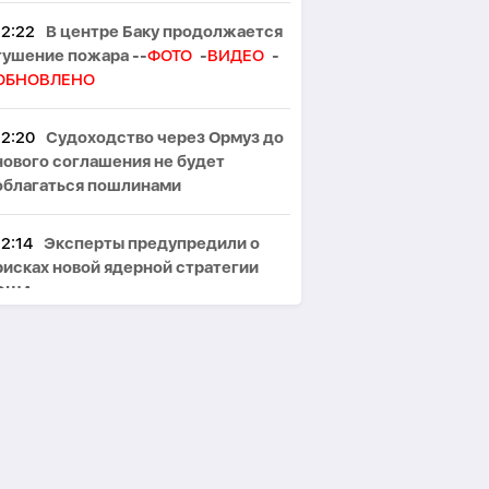
12:22
В центре Баку продолжается
тушение пожара --
ФОТО
-
ВИДЕО
-
ОБНОВЛЕНО
12:20
Судоходство через Ормуз до
нового соглашения не будет
облагаться пошлинами
12:14
Эксперты предупредили о
рисках новой ядерной стратегии
США
12:05
Число случаев заражения
Эболой в ДР Конго превысило 4
тысячи
11:59
В Исландии усилились споры
о вступлении в Евросоюз