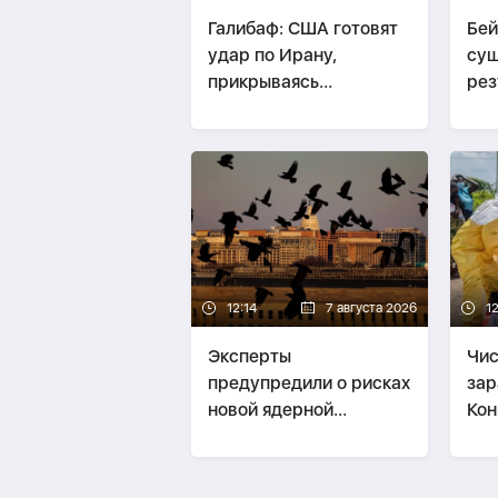
Галибаф: США готовят
Бей
удар по Ирану,
сущ
прикрываясь
рез
дипломатией-
ФОТО
пер
Изр
12:14
7 августа 2026
1
Эксперты
Чис
предупредили о рисках
зар
новой ядерной
Кон
стратегии США
тыс