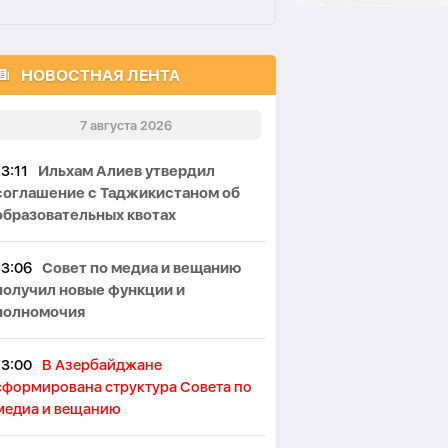
НОВОСТНАЯ ЛЕНТА
7 августа 2026
13:11
Ильхам Алиев утвердил
соглашение с Таджикистаном об
образовательных квотах
13:06
Совет по медиа и вещанию
получил новые функции и
полномочия
13:00
В Азербайджане
сформирована структура Совета по
медиа и вещанию