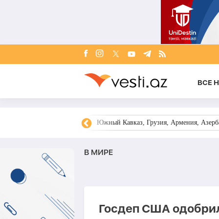
ВСЕ 
овости Азербайджана
Южный Кавказ, Грузия, Армения, Азерба
В МИРЕ
Госдеп США одобрил