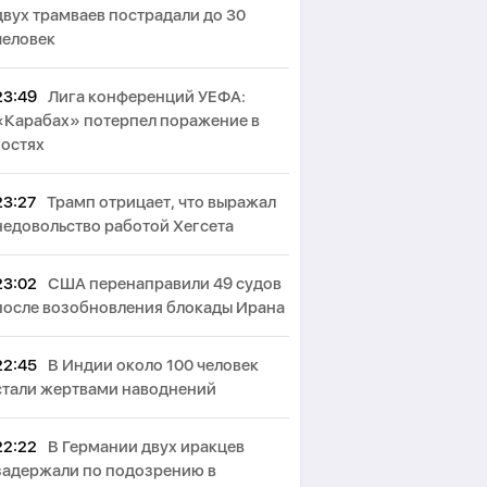
двух трамваев пострадали до 30
человек
23:49
Лига конференций УЕФА:
«Карабах» потерпел поражение в
гостях
23:27
Трамп отрицает, что выражал
недовольство работой Хегсета
23:02
США перенаправили 49 судов
после возобновления блокады Ирана
22:45
В Индии около 100 человек
стали жертвами наводнений
22:22
В Германии двух иракцев
задержали по подозрению в