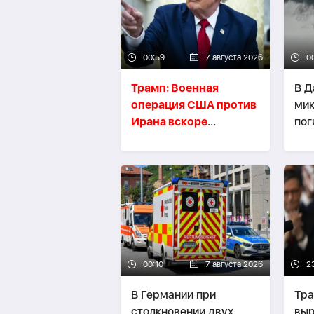
00:59
7 августа 2026
0
Трамп: Военная
В Д
операция США против
мик
Ирана вскоре
пог
завершится
-
О
00:10
7 августа 2026
2
В Германии при
Тра
столкновении двух
выр