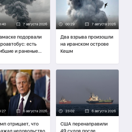
0:40
7 августа 2026
00:29
7 августа 2026
амаске подорвали
Два взрыва произошли
роавтобус: есть
на иранском острове
ибшие и раненые
Кешм
БНОВЛЕНО
3:27
6 августа 2026
23:02
6 августа 2026
мп отрицает, что
США перенаправили
ажал недовольство
49 судов после