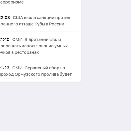
терроризме
22:03
США ввели санкции против
военного атташе Кубы в России
21:40
СМИ: В Британии стали
запрещать использование умных
очков в ресторанах
21:23
СМИ: Сервисный сбор за
проход Ормузского пролива будет
зависеть от объема услуг
21:15
Байрамов: Зеленский
поблагодарил Ильхама Алиева за
гумпомощь Украине
21:08
Fars: Северный и южный