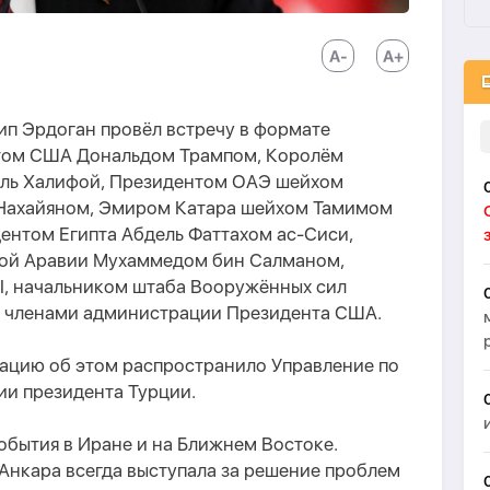
ип Эрдоган провёл встречу в формате
том США Дональдом Трампом, Королём
Аль Халифой, Президентом ОАЭ шейхом
Нахайяном, Эмиром Катара шейхом Тамимом
ентом Египта Абдель Фаттахом ас-Сиси,
ой Аравии Мухаммедом бин Салманом,
I, начальником штаба Вооружённых сил
 членами администрации Президента США.
ацию об этом распространило Управление по
и президента Турции.
обытия в Иране и на Ближнем Востоке.
 Анкара всегда выступала за решение проблем