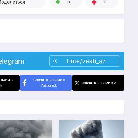
Поделиться
0
0
elegram
t.me/vesti_az
 нами в
Следите за нами в
Следите за нами в X
ok
Facebook