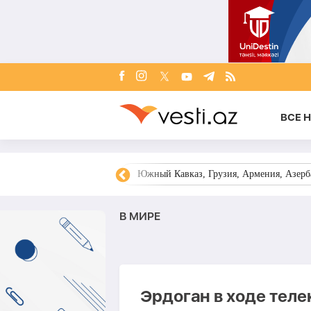
ВСЕ 
овости Азербайджана
Южный Кавказ, Грузия, Армения, Азерба
В МИРЕ
Эрдоган в ходе тел