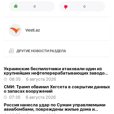
0
0
Vesti.az
ДРУГИЕ НОВОСТИ РАЗДЕЛА
Украинские беспилотники атаковали один из
крупнейших нефтеперерабатывающих заводов
России в Ярославской области
08:35
6 августа 2026
СМИ: Трамп обвинил Хегсета в сокрытии данных
о запасах вооружений
07:35
6 августа 2026
Россия нанесла удар по Сумам управляемыми
авиабомбами, повреждены жилые дома и
торговый центр