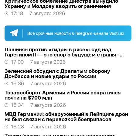
Критическое обмеление Днестра вынудило
Украину и Молдову вводить ограничения
17:18
7 августа 2026
Все срочные новости в Telegram-канале Vesti.az
Пашинян против «гидры в рясе»: суд над
Гарегином II — это спор о будущем страны -
МНЕНИЕ
17:00
7 августа 2026
Зеленский обсудил с Драпатым оборону
Донбасса и новые удары по России
16:36
7 августа 2026
Товарооборот Армении и России сократился
почти на $700 млн
16:34
7 августа 2026
МВД Германии: обнаруженный в Лейпциге дрон
не был связан с перевозкой боеприпасов
16:28
7 августа 2026
Трамп заявил, что может стать последним