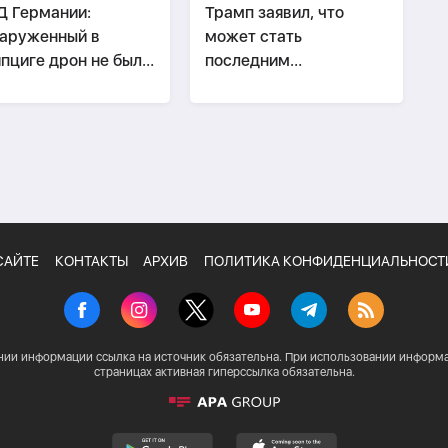
 Германии:
Трамп заявил, что
аруженный в
может стать
пциге дрон не был
последним
зан с перевозкой
президентом-
припасов
республиканцем
САЙТЕ
КОНТАКТЫ
АРХИВ
ПОЛИТИКА КОНФИДЕНЦИАЛЬНОСТ
нии информации ссылка на источник обязательна. При использовании информа
страницах активная гиперссылка обязательна.