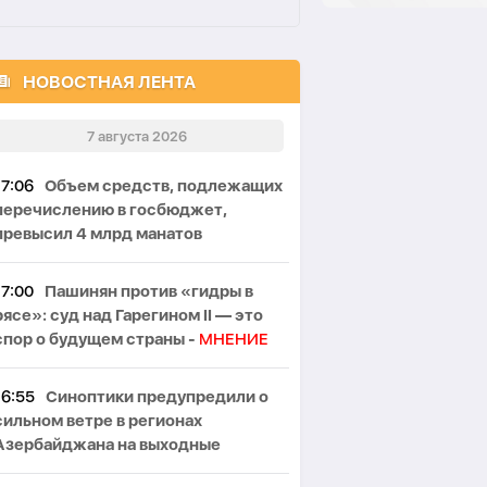
НОВОСТНАЯ ЛЕНТА
7 августа 2026
17:06
Объем средств, подлежащих
перечислению в госбюджет,
превысил 4 млрд манатов
17:00
Пашинян против «гидры в
рясе»: суд над Гарегином II — это
спор о будущем страны -
МНЕНИЕ
16:55
Синоптики предупредили о
сильном ветре в регионах
Азербайджана на выходные