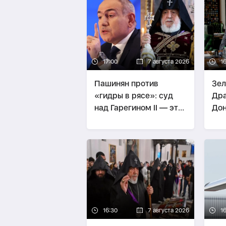
17:00
7 августа 2026
1
Пашинян против
Зел
«гидры в рясе»: суд
Дра
над Гарегином II — это
Дон
спор о будущем
уда
страны -
МНЕНИЕ
16:30
7 августа 2026
1