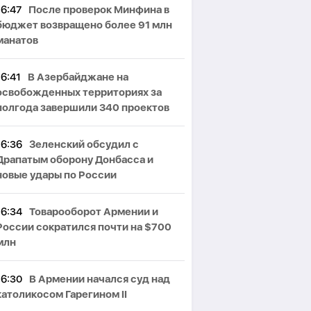
16:47
После проверок Минфина в
бюджет возвращено более 91 млн
манатов
16:41
В Азербайджане на
освобожденных территориях за
полгода завершили 340 проектов
16:36
Зеленский обсудил с
Драпатым оборону Донбасса и
новые удары по России
16:34
Товарооборот Армении и
России сократился почти на $700
млн
16:30
В Армении начался суд над
католикосом Гарегином II