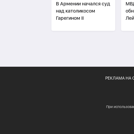
В Армении начался суд
МВД
над католикосом
обн
Гарегином II
Лей
свя
бое
РЕКЛАМА НА 
При использова