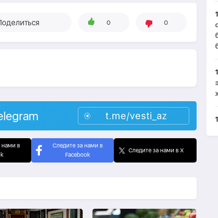
Поделиться
0
0
elegram
t.me/vesti_az
 нами в
Следите за нами в
Следите за нами в X
ok
Facebook