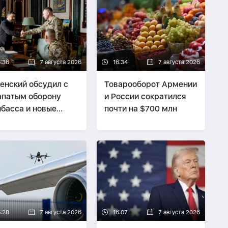
6:36
7 августа 2026
16:34
7 августа 2026
енский обсудил с
Товарооборот Армении
патым оборону
и России сократился
басса и новые
почти на $700 млн
ры по России
6:28
7 августа 2026
16:07
7 августа 2026