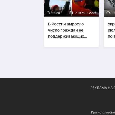
18:28
7 августа 2026
1
В России выросло
Укр
число граждан не
июл
поддерживающих
по 
войну
РЕКЛАМА НА 
При использова