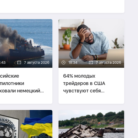
8:43
7 августа 2026
18:34
7 августа 2026
сийские
64% молодых
пилотники
трейдеров в США
ковали немецкий
чувствуют себя
огруз в Черном
неудачниками
ре