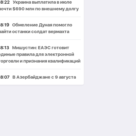
18:22
Украина выплатила в июле
почти $690 млн по внешнему долгу
18:19
Обмеление Дуная помогло
найти останки солдат вермахта
18:13
Мишустин: ЕАЭС готовит
единые правила для электронной
торговли и признания квалификаций
18:07
В Азербайджане с 9 августа
ожидаются дожди
18:05
Потенциально опасный
астероид приблизится к Земле 10
августа
17:59
В Азербайджане задержали