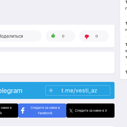
Поделиться
0
0
elegram
t.me/vesti_az
 нами в
Следите за нами в
Следите за нами в X
ok
Facebook