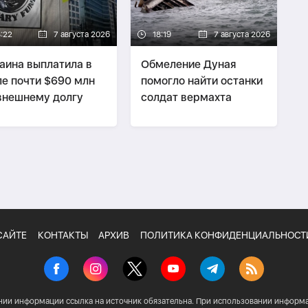
8:22
7 августа 2026
18:19
7 августа 2026
аина выплатила в
Обмеление Дуная
е почти $690 млн
помогло найти останки
внешнему долгу
солдат вермахта
САЙТЕ
КОНТАКТЫ
АРХИВ
ПОЛИТИКА КОНФИДЕНЦИАЛЬНОСТ
нии информации ссылка на источник обязательна. При использовании информа