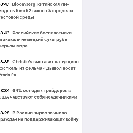
18:47
Bloomberg: китайская ИИ-
модель Kimi K3 вышла за пределы
тестовой среды
18:43
Российские беспилотники
атаковали немецкий сухогруз в
Черном море
18:39
Christie's выставит на аукцион
костюмы из фильма «Дьявол носит
Prada 2»
18:34
64% молодых трейдеров в
США чувствуют себя неудачниками
18:28
В России выросло число
граждан не поддерживающих войну