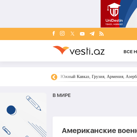
ВСЕ 
овости Азербайджана
Южный Кавказ, Грузия, Армения, Азерба
В МИРЕ
Американские воен