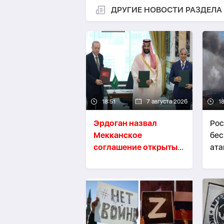
ДРУГИЕ НОВОСТИ РАЗДЕЛА
18:51
7 августа 2026
1
Эрдоган назвал
Рос
Мекканское
бес
соглашение открытым
ата
для других стран
сух
региона
мо