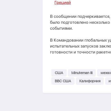
Грецией
В сообщении подчеркивается, 
было подготовлено несколько 
событиями.
В Командовании глобальных у
испытательных запусков закл
готовности и точности ракетн
США
Minuteman III
межко
ВВС США
Калифорния
и