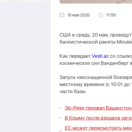
19 мая 2026
11:59
США в среду, 20 мая, проведу
баллистической ракеты Minutem
Как передает
Vesti.az
со ссылк
космических сил Ванденберг 
Запуск неоснащенной боезаряд
местному времени (с 10:01 до
части базы.
Эр-Рияд призвал Вашингтон 
В Крыму после взрывов заг
ЕС может пересмотреть мех