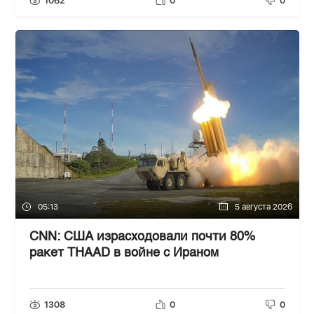
1062
0
0
05:13
5 августа 2026
CNN: США израсходовали почти 80%
ракет THAAD в войне с Ираном
1308
0
0