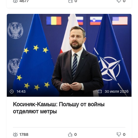
4677
0
0
14:43
30 июля 2026
Косиняк-Камыш: Польшу от войны
отделяют метры
1788
0
0