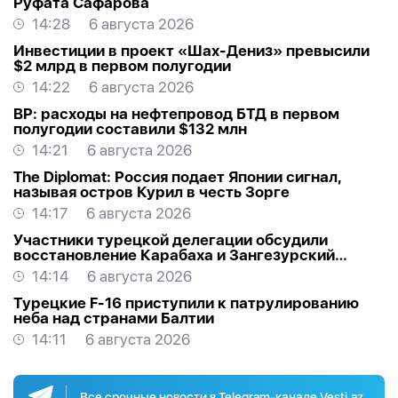
Руфата Сафарова
14:28
6 августа 2026
Инвестиции в проект «Шах-Дениз» превысили
$2 млрд в первом полугодии
14:22
6 августа 2026
BP: расходы на нефтепровод БТД в первом
полугодии составили $132 млн
14:21
6 августа 2026
The Diplomat: Россия подает Японии сигнал,
называя остров Курил в честь Зорге
14:17
6 августа 2026
Участники турецкой делегации обсудили
восстановление Карабаха и Зангезурский
коридор
14:14
6 августа 2026
Турецкие F-16 приступили к патрулированию
неба над странами Балтии
14:11
6 августа 2026
Все срочные новости в Telegram-канале Vesti.az