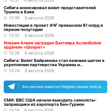
13:37
6 августа 2026
Сибига анонсировал визит представителей
Трампа в Киев
13:35
6 августа 2026
Инвестиции в проект АЧГ превысили $1 млрд в
первом полугодии
13:32
6 августа 2026
Ильхам Алиев наградил Бахтияра Асланбейли
орденом «Шохрат»
13:28
6 августа 2026
Сибига: Визит Байрамова стал важным шагом в
укреплении партнерства Украины и
Азербайджана
13:24
6 августа 2026
Все срочные новости в Telegram-канале Vesti.az
СМИ: ВВС США начали выводить самолеты-
заправщики из аэропорта Бен-Гурион
13:19
6 августа 2026