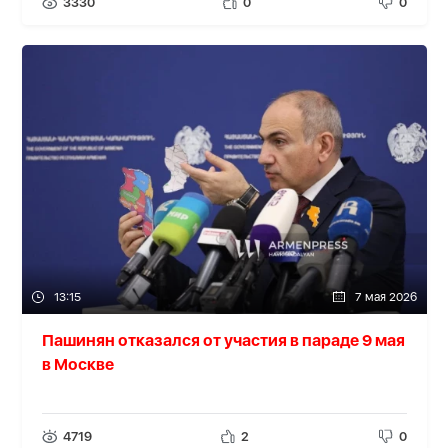
3330
0
0
13:15
7 мая 2026
Пашинян отказался от участия в параде 9 мая
в Москве
4719
2
0