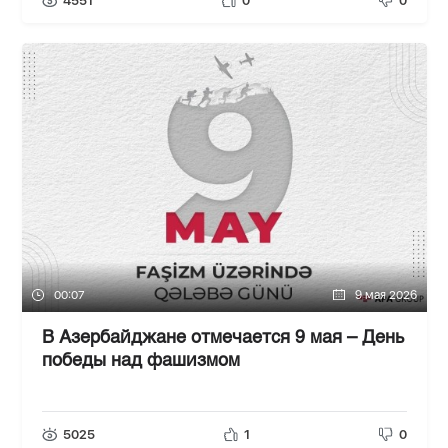
4551
0
0
00:07
9 мая 2026
В Азербайджане отмечается 9 мая – День
победы над фашизмом
5025
1
0