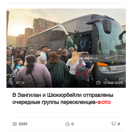
07:12
13 мая 2026
В Зангилан и Шюкюрбейли отправлены
ФОТО
очередные группы переселенцев-
3261
0
0