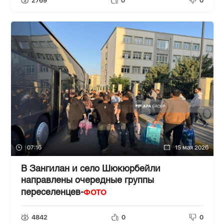
2769
0
0
07:16
15 мая 2026
В Зангилан и село Шюкюрбейли
направлены очередные группы
ФОТО
переселенцев-
4842
0
0