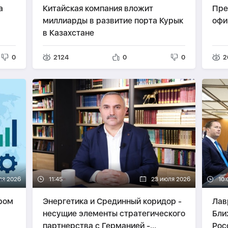
а
Китайская компания вложит
Пре
миллиарды в развитие порта Курык
офи
в Казахстане
0
2124
0
0
2
ля 2026
11:45
23 июля 2026
10:
ром
Энергетика и Срединный коридор -
Лав
несущие элементы стратегического
Бли
партнерства с Германией -
Рос