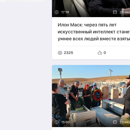
17:18
23 ию
Илон Маск: через пять лет
искусственный интеллект стане
умнее всех людей вместе взяты
2325
0
15:03
23 ию