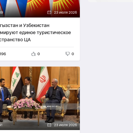
09
23 июля 2026
гызстан и Узбекистан
мируют единое туристическое
странство ЦА
196
0
0
41
23 июля 2026