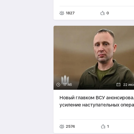
1827
0
17:46
22 ию
Новый главком ВСУ анонсирова
усиление наступательных опер
2574
1