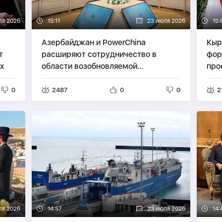
ля 2026
15:11
23 июля 2026
15:
Азербайджан и PowerChina
Кыр
т
расширяют сотрудничество в
фор
х
области возобновляемой
про
энергетики
0
2487
0
0
2
ля 2026
14:57
23 июля 2026
14: