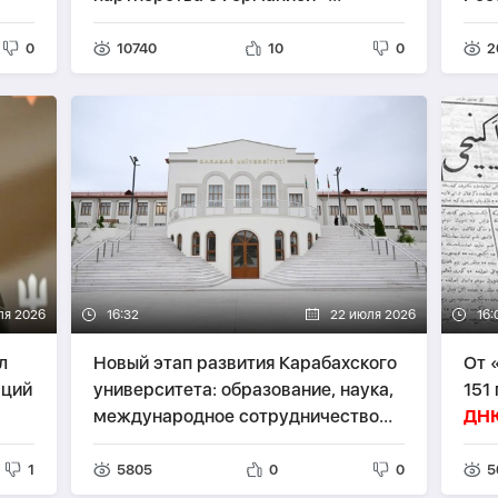
ИНТЕРВЬЮ С ДЕПУТАТОМ
0
10740
10
0
2
ля 2026
16:32
22 июля 2026
16:
л
Новый этап развития Карабахского
От 
аций
университета: образование, наука,
151
международное сотрудничество
ДН
-
ФОТО
1
5805
0
0
5