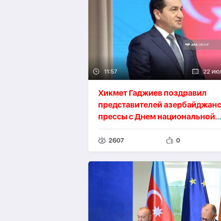
11:57
22 ию
Хикмет Гаджиев поздравил
представителей азербайджан
прессы с Днем национальной
печати
-
ВИДЕО
2607
0