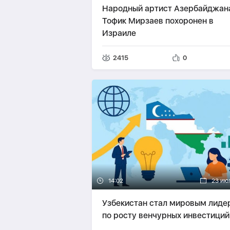
Народный артист Азербайджан
Тофик Мирзаев похоронен в
Израиле
2415
0
14:02
23 ию
Узбекистан стал мировым лиде
по росту венчурных инвестиций