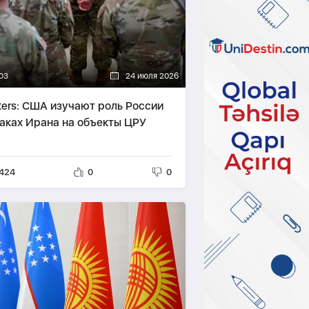
03
24 июля 2026
ters: США изучают роль России
таках Ирана на объекты ЦРУ
424
0
0