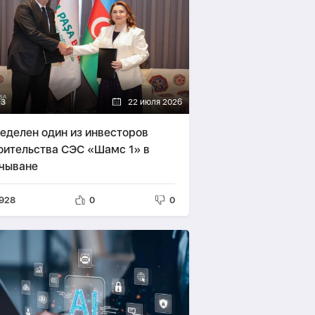
23
22 июля 2026
еделен один из инвесторов
оительства СЭС «Шамс 1» в
чыване
928
0
0