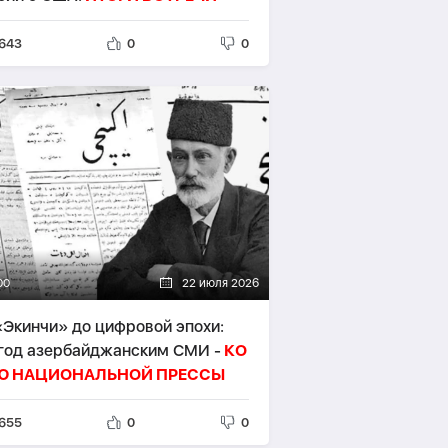
643
0
0
00
22 июля 2026
«Экинчи» до цифровой эпохи:
 год азербайджанским СМИ -
КО
Ю НАЦИОНАЛЬНОЙ ПРЕССЫ
655
0
0