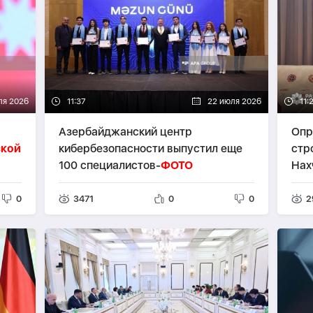
ля 2026
11:37
22 июля 2026
11:
Азербайджанский центр
Опр
ской
кибербезопасности выпустил еще
стр
100 специалистов-
ФОТО
Нах
0
3471
0
0
2