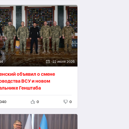
44
22 июля 2026
енский объявил о смене
оводства ВСУ и новом
альнике Генштаба
040
0
0