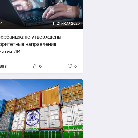
14
21 июля 2026
зербайджане утверждены
оритетные направления
вития ИИ
688
0
0