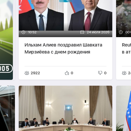
10:52
24 июля 2026
00:
Ильхам Алиев поздравил Шавката
Reu
Мирзиёева с днем рождения
в а
2922
0
0
2