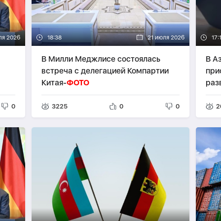
ля 2026
18:38
21 июля 2026
17:
В Милли Меджлисе состоялась
В А
встреча с делегацией Компартии
при
Китая-
ФОТО
раз
0
3225
0
0
2