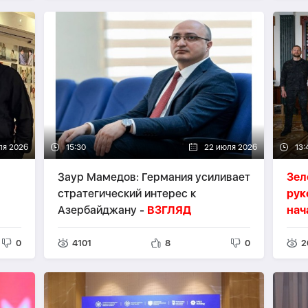
ля 2026
15:30
22 июля 2026
13:
Заур Мамедов: Германия усиливает
Зел
стратегический интерес к
рук
Азербайджану -
ВЗГЛЯД
нач
0
4101
8
0
2