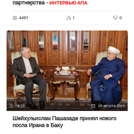
ИНТЕРВЬЮ АПА
партнерства -
4497
1
0
18:22
26 августа 2025
Шейхульислам Пашазаде принял нового
посла Ирана в Баку