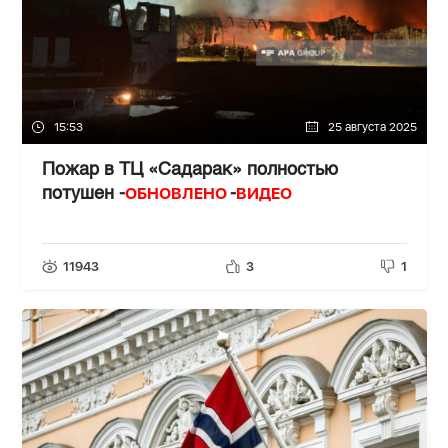
15:53
25 августа 2025
Пожар в ТЦ «Садарак» полностью
ОБНОВЛЕНО
ВИДЕО
потушен -
-
11943
3
1