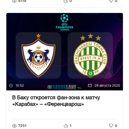
4119
0
0
15:52
26 августа 2025
В Баку откроется фан-зона к матчу
«Карабах» – «Ференцварош»
7251
1
0