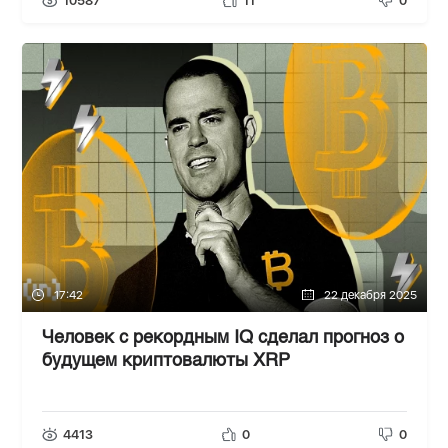
10587
11
0
17:42
22 декабря 2025
Человек с рекордным IQ сделал прогноз о
будущем криптовалюты XRP
4413
0
0