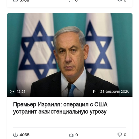
3768
0
0
12:21
28 февраля 2026
Премьер Израиля: операция с США
устранит экзистенциальную угрозу
4065
0
0