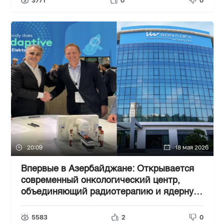
3771
0
0
20:09
18 мая 2026
Впервые в Азербайджане: Открывается
современный онкологический центр,
объединяющий радиотерапию и ядерную
медицину в частном секторе
5583
2
0