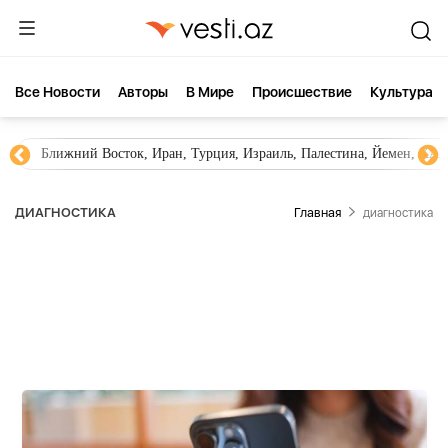
Все Новости
Aвторы
В Мире
Происшествие
Культура
,
Новости Азербайджана
Южный Кавказ, Грузия, Арм
ДИАГНОСТИКА
Главная
диагностика