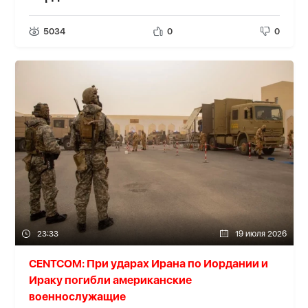
5034
0
0
23:33
19 июля 2026
CENTCOM: При ударах Ирана по Иордании и
Ираку погибли американские
военнослужащие