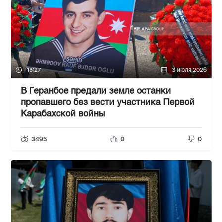
13:27
3 июля 2026
В Геранбое предали земле останки
пропавшего без вести участника Первой
Карабахской войны
3495
0
0