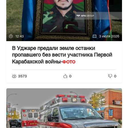
12:43
3 июля 2026
В Уджаре предали земле останки
пропавшего без вести участника Первой
ФОТО
Карабахской войны-
3573
0
0