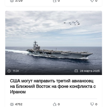
3729
0
0
11:31
28 марта 2026
США могут направить третий авианосец
на Ближний Восток на фоне конфликта с
Ираном
4752
0
0