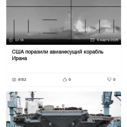
07:18
6 марта 2026
США поразили авианесущий корабль
Ирана
4152
0
0