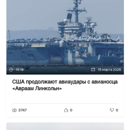
15:18
16 марта 2026
США продолжают авиаудары с авианосца
«Авраам Линкольн»
3747
0
0