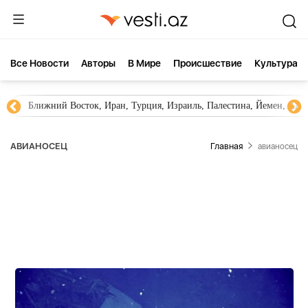
Все Новости
Aвторы
В Мире
Происшествие
Культура
Новости Азербайджана
Южный Кавказ, Грузия, Армения
АВИАНОСЕЦ
Главная
авианосец