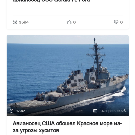
авианосец USS Gerald R. Ford
3594
0
0
17:42
14 апреля 2026
Авианосец США обошел Красное море из-
за угрозы хуситов