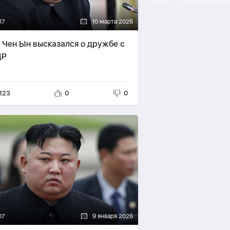
17
10 марта 2026
 Чен Ын высказался о дружбе с
ДР
123
0
0
07
9 января 2026