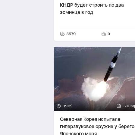
КНДР будет строить по два
эсминца в год
3579
0
15:39
5 янва
Северная Корея испытала
гиперзвуковое оружие у берего
Японского моря