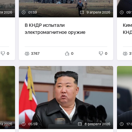
ля 2026
01:59
9 апреля 2026
09:
В КНДР испытали
Ким
электромагнитное оружие
КН
0
3747
0
0
3
та 2026
05:59
8 февраля 2026
17: