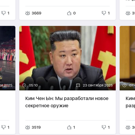
1
3669
0
1
3
ря 2025
05:10
23 сентября 2025
07:
Ким Чен Ын: Мы разработали новое
Ким
секретное оружие
раз
нном
1
3519
1
1
3