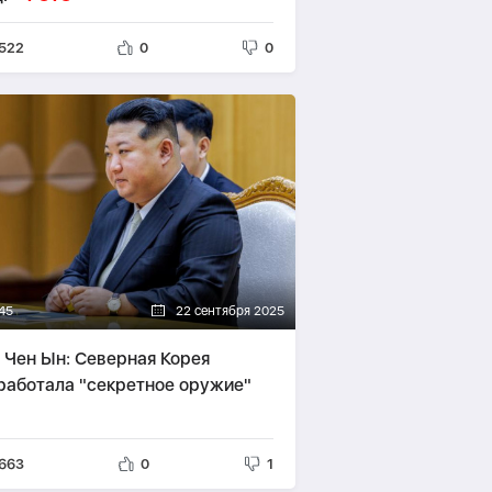
522
0
0
45
22 сентября 2025
 Чен Ын: Северная Корея
работала "секретное оружие"
663
0
1