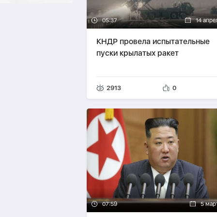
05:37
14 апре
КНДР провела испытательные
пуски крылатых ракет
2913
0
07:59
5 мар