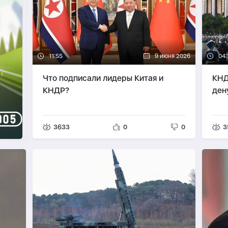
11:55
9 июня 2026
04:
Что подписали лидеры Китая и
КНД
КНДР?
ден
3633
0
0
3