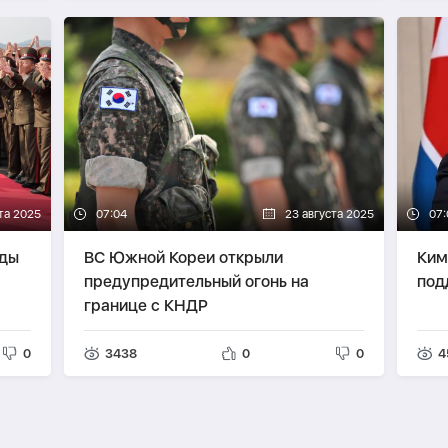
та 2025
07:04
23 августа 2025
07:
еды
ВС Южной Кореи открыли
Ким
предупредительный огонь на
под
границе с КНДР
0
3438
0
0
4