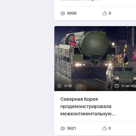
3936
0
11:16
11 октяб
Северная Корея
продемонстрировала
межконтинентальную
баллистическую ракету на вое
параде
3621
0