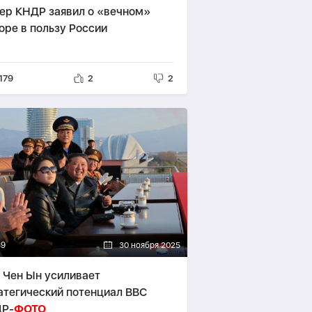
ер КНДР заявил о «вечном»
оре в пользу России
179
2
2
39
30 ноября 2025
 Чен Ын усиливает
атегический потенциал ВВС
Р-
ФОТО