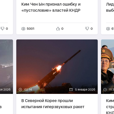
Ким Чен Ын признал ошибку и
Лид
«пустословие» властей КНДР
выб
0
5001
0
0
6
ря 2026
02:14
5 января 2026
11:
В Северной Корее прошли
Ким
в
испытания гиперзвуковых ракет
стр
КНД