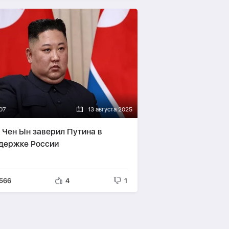
07
13 августа 2025
 Чен Ын заверил Путина в
держке России
566
4
1