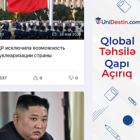
20
28 мая 2026
Р исключила возможность
уклеаризации страны
537
0
0