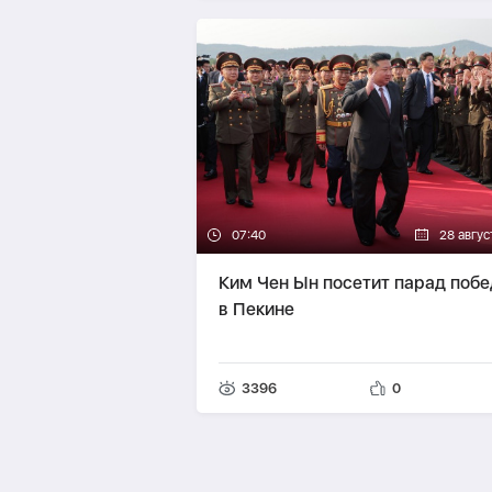
07:40
28 авгус
Ким Чен Ын посетит парад поб
в Пекине
3396
0