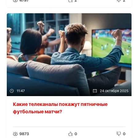
4797
2
2
11:47
24 октября 2025
Какие телеканалы покажут пятничные
футбольные матчи?
9873
0
0