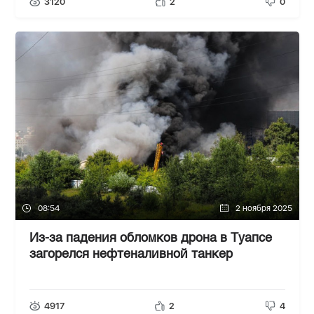
3120
2
0
08:54
2 ноября 2025
Из-за падения обломков дрона в Туапсе
загорелся нефтеналивной танкер
4917
2
4