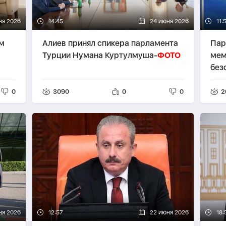
ня 2026
14:45
24 июня 2026
11:
м
Алиев принял спикера парламента
Пар
Турции Нумана Куртулмуша-
ФОТО
мем
без
0
3090
0
0
2
ня 2026
12:57
22 июня 2026
18: