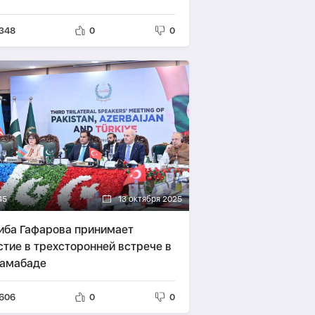
348
0
0
45
13 октября 2025
иба Гафарова принимает
стие в трехсторонней встрече в
амабаде
606
0
0