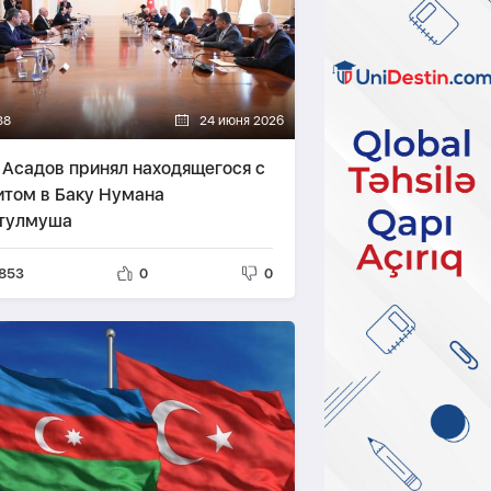
38
24 июня 2026
 Асадов принял находящегося с
итом в Баку Нумана
тулмуша
853
0
0