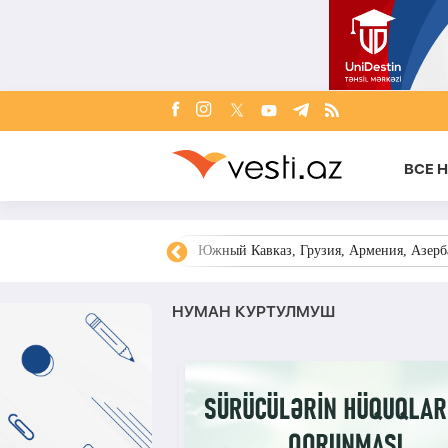
ВСЕ 
овости Азербайджана
Южный Кавказ, Грузия, Армения, Азерба
НУМАН КУРТУЛМУШ