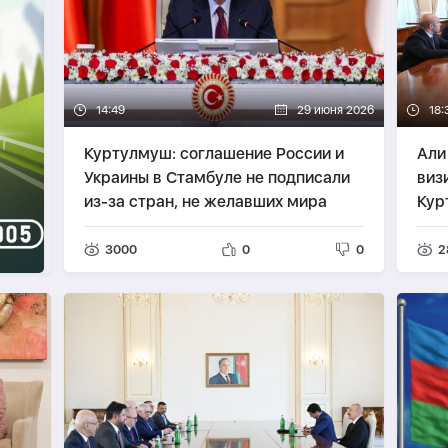
14:49
29 июня 2026
18:
Куртулмуш: соглашение России и
Али
Украины в Стамбуле не подписали
виз
из-за стран, не желавших мира
Кур
3000
0
0
2