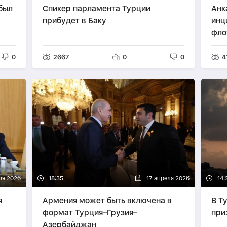
был
Спикер парламента Турции
Анк
прибудет в Баку
инц
фло
0
2667
0
0
4
ля 2026
18:35
17 апреля 2026
14:
я
Армения может быть включена в
В Т
формат Турция–Грузия–
при
Азербайджан