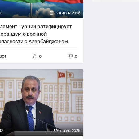
50
24 июня 2026
ламент Турции ратифицирует
орандум о военной
опасности с Азербайджаном
601
0
0
52
30 апреля 2026