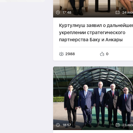
17:48
24 ию
Куртулмуш заявил о дальнейше
укреплении стратегического
партнерства Баку и Анкары
2988
0
18:57
23 ию