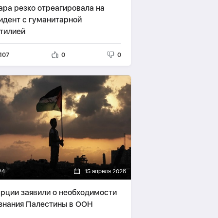
ара резко отреагировала на
идент с гуманитарной
тилией
107
0
0
24
15 апреля 2026
урции заявили о необходимости
знания Палестины в ООН