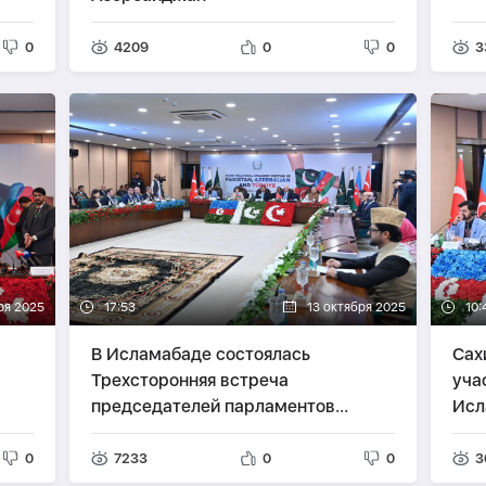
0
4209
0
0
3
ря 2025
17:53
13 октября 2025
10:
В Исламабаде состоялась
Сах
Трехсторонняя встреча
уча
председателей парламентов
Исл
Азербайджана, Пакистана и
Турции-
ФОТО
-
ОБНОВЛЕНО
0
7233
0
0
3