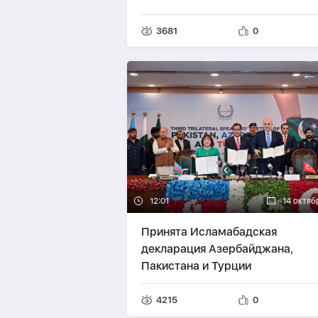
3681
0
12:01
14 октяб
Принята Исламабадская
декларация Азербайджана,
Пакистана и Турции
4215
0