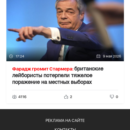
17:24
9 мая 2026
Фарадж громит Стармера:
британские
лейбористы потерпели тяжелое
поражение на местных выборах
4116
2
0
РЕКЛАМА НА САЙТЕ
КОНТАКТЫ