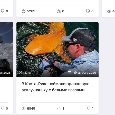
0
5265
0
0
4
ря 2025
17:11
19 августа 2025
В Коста-Рике поймали оранжевую
акулу-няньку с белыми глазами
0
6849
1
1