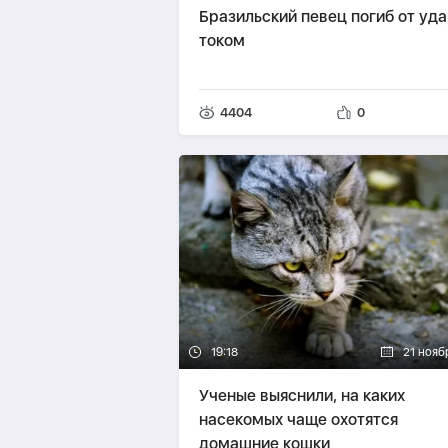
Бразильский певец погиб от уд
током
4404
0
19:18
21 нояб
Ученые выяснили, на каких
насекомых чаще охотятся
домашние кошки