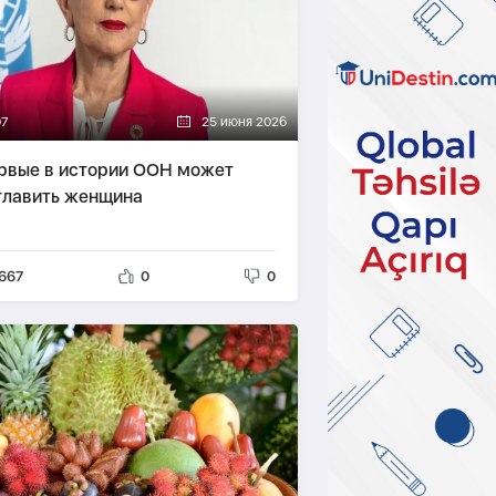
07
25 июня 2026
рвые в истории ООН может
главить женщина
667
0
0