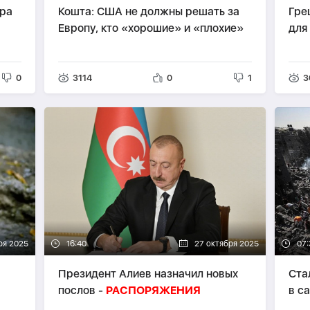
ара
Кошта: США не должны решать за
Гре
Европу, кто «хорошие» и «плохие»
для
0
3114
0
1
3
ря 2025
16:40
27 октября 2025
07:
Президент Алиев назначил новых
Ста
послов -
РАСПОРЯЖЕНИЯ
в с