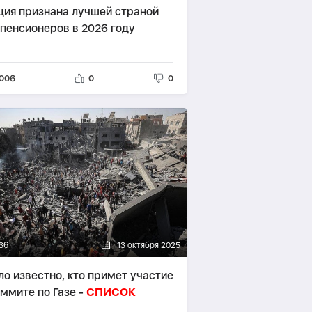
ция признана лучшей страной
 пенсионеров в 2026 году
006
0
0
36
13 октября 2025
ло известно, кто примет участие
аммите по Газе -
СПИСОК