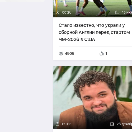
00:26
15 ию
Стало известно, что украли у
сборной Англии перед стартом
ЧМ-2026 в США
4905
1
05:03
26 декаб