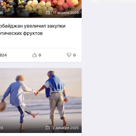
46
17 апреля 2026
рбайджан увеличил закупки
отических фруктов
824
0
0
23
2 декабря 2025