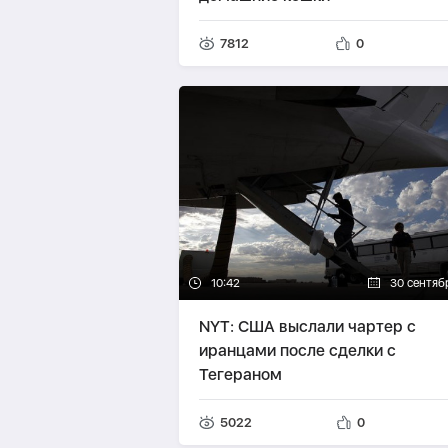
7812
0
10:42
30 сентяб
NYT: США выслали чартер с
иранцами после сделки с
Тегераном
5022
0