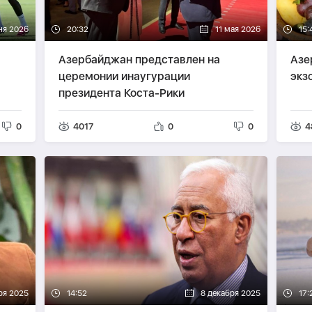
ня 2026
20:32
11 мая 2026
15:
Азербайджан представлен на
Азе
церемонии инаугурации
экз
президента Коста-Рики
0
4017
0
0
4
ря 2025
14:52
8 декабря 2025
17: