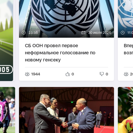
23:56
30 июля 2026
11:
СБ ООН провел первое
Впе
неформальное голосование по
воз
новому генсеку
1944
0
0
2