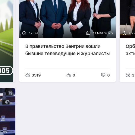
17:59
11 мая 2026
02:
В правительство Венгрии вошли
Орб
бывшие телеведущие и журналисты
акт
3519
0
0
3