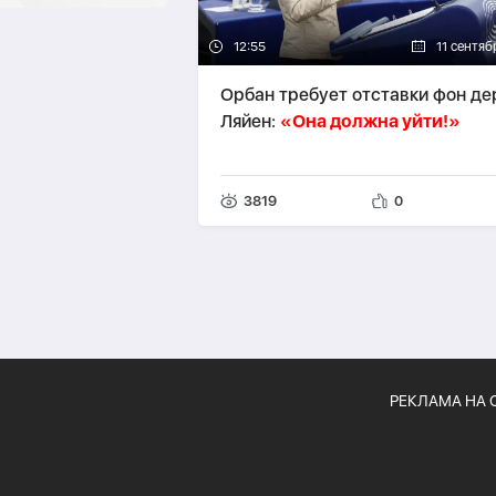
12:55
11 сентяб
Орбан требует отставки фон де
Ляйен:
«Она должна уйти!»
3819
0
РЕКЛАМА НА 