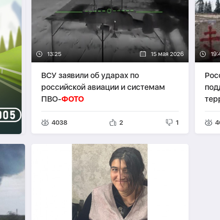
13:25
15 мая 2026
19:
ВСУ заявили об ударах по
Рос
российской авиации и системам
под
ПВО-
ФОТО
тер
4038
2
1
4