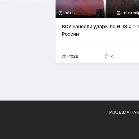
16:05
19 октяб
ВСУ нанесли удары по НПЗ и ГП
России
4026
4
РЕКЛАМА НА 