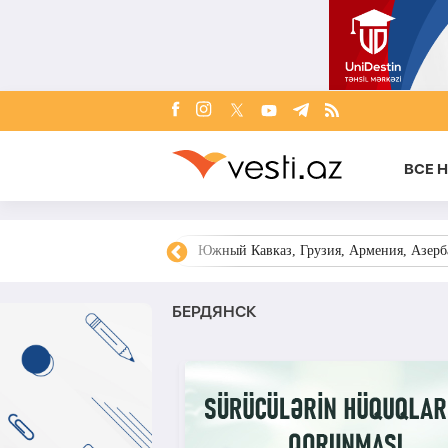
ВСЕ 
овости Азербайджана
Южный Кавказ, Грузия, Армения, Азерба
БЕРДЯНСК