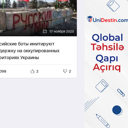
47
17 ноября 2025
сийские боты имитируют
держку на оккупированных
риториях Украины
098
2
2