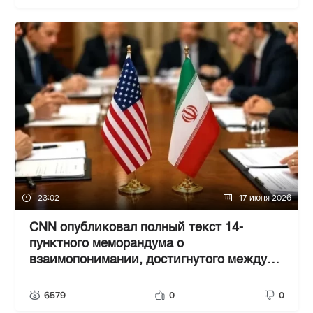
23:02
17 июня 2026
CNN опубликовал полный текст 14-
пунктного меморандума о
взаимопонимании, достигнутого между
США и Ираном
6579
0
0