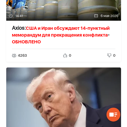
14:41
6 мая 2026
США и Иран обсуждают 14-пунктный
Axios:
меморандум для прекращения конфликта
-
ОБНОВЛЕНО
4263
0
0