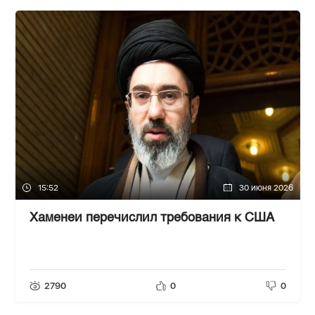
15:52
30 июня 2026
Хаменеи перечислил требования к США
2790
0
0