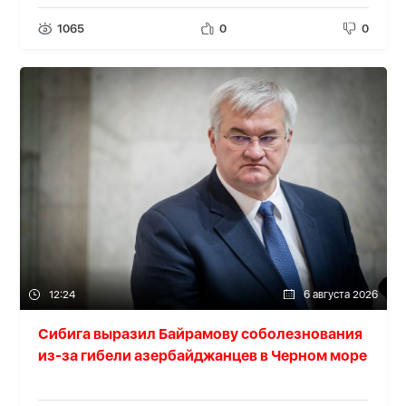
1065
0
0
12:24
6 августа 2026
Сибига выразил Байрамову соболезнования
из-за гибели азербайджанцев в Черном море