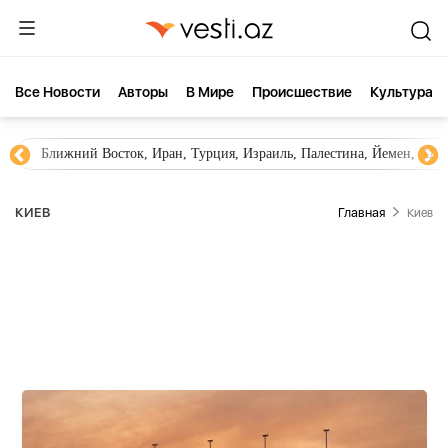
Все Новости
Aвторы
В Мире
Происшествие
Культура
Новости Азербайджана
Южный Кавказ, Грузия, Армения
КИЕВ
Главная
Киев