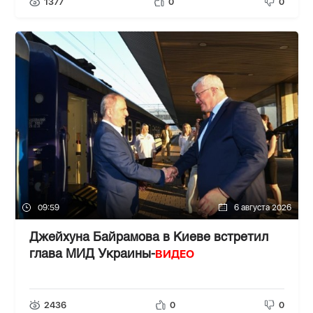
1377
0
0
09:59
6 августа 2026
Джейхуна Байрамова в Киеве встретил
ВИДЕО
глава МИД Украины-
2436
0
0