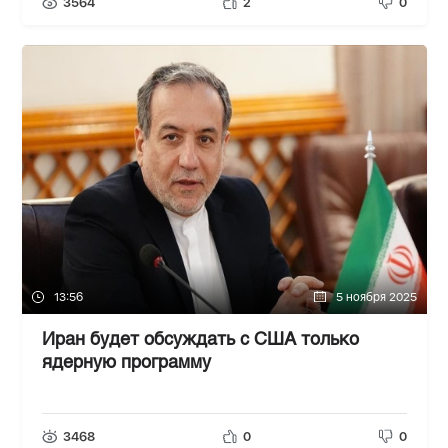
3564
2
0
13:56
5 ноября 2025
Иран будет обсуждать с США только
ядерную программу
3468
0
0