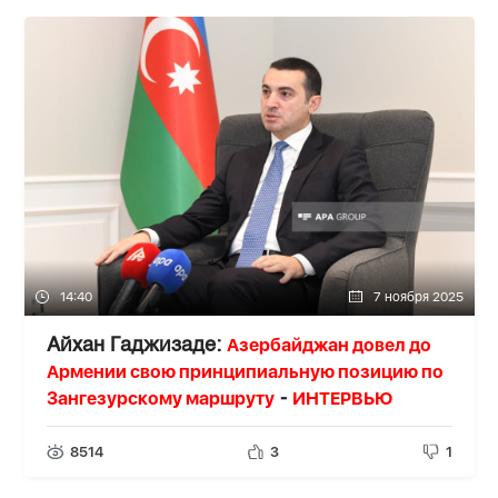
14:40
7 ноября 2025
Азербайджан довел до
Айхан Гаджизаде:
Армении свою принципиальную позицию по
Зангезурскому маршруту
ИНТЕРВЬЮ
-
8514
3
1