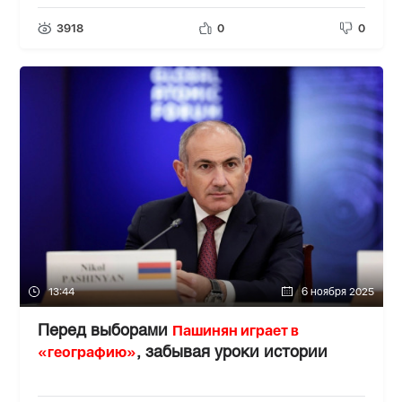
3918
0
0
13:44
6 ноября 2025
Пашинян играет в
Перед выборами
«географию»
, забывая уроки истории