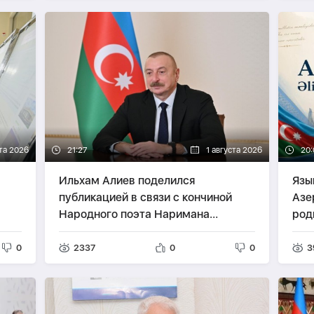
та 2026
21:27
1 августа 2026
20:
Ильхам Алиев поделился
Язы
публикацией в связи с кончиной
Азе
Народного поэта Наримана
род
Гасанзаде
-
СТ
0
2337
0
0
3