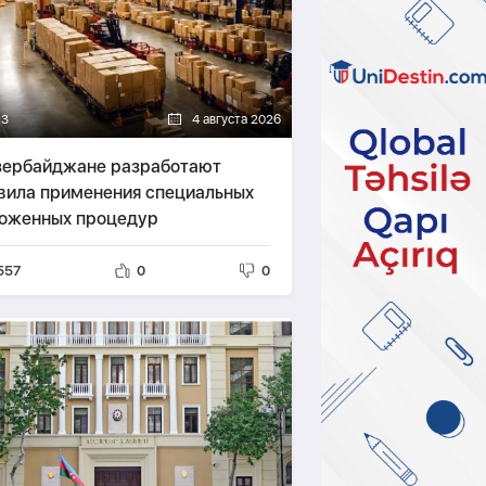
13
4 августа 2026
зербайджане разработают
вила применения специальных
оженных процедур
557
0
0