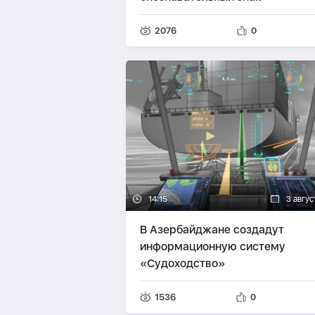
2076
0
14:15
3 авгус
В Азербайджане создадут
информационную систему
«Судоходство»
1536
0