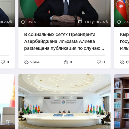
ста 2026
08:07
1 августа 2026
20:
В социальных сетях Президента
Кыр
Азербайджана Ильхама Алиева
гос
размещена публикация по случаю 1
Иль
августа —
Дня азербайджанского
Рес
алфавита и азербайджанского
0
2664
0
0
6
языка