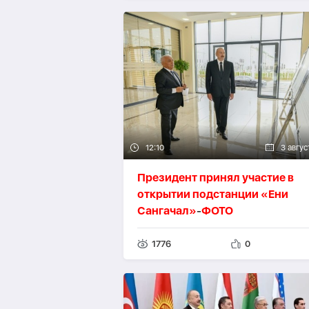
12:10
3 авгус
Президент принял участие в
открытии подстанции «Ени
Сангачал»
-
ФОТО
1776
0