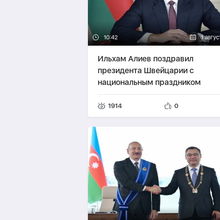
10:42
1 авгу
Ильхам Алиев поздравил
президента Швейцарии с
национальным праздником
1914
0