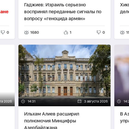
Гаджиев: Израиль серьезно
Хик
ване
воспринял переданные сигналы по
дел
вопросу «геноцида армян»
0
1680
1
0
1
та 2026
14:31
3 августа 2026
14:
Ильхам Алиев расширил
В А
полномочия Минцифры
упр
Азербайджана