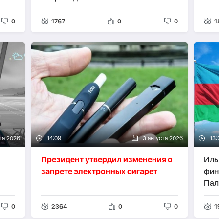
0
1767
0
0
1
та 2026
14:09
3 августа 2026
13:
Президент утвердил изменения о
Иль
запрете электронных сигарет
фин
Пал
0
2364
0
0
1