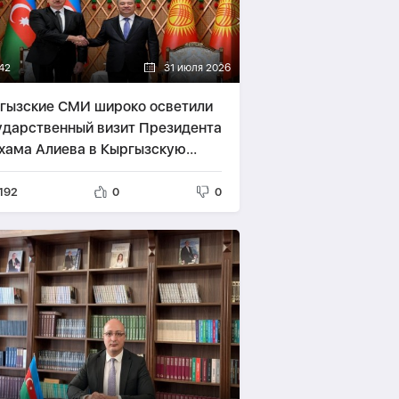
42
31 июля 2026
гызские СМИ широко осветили
ударственный визит Президента
хама Алиева в Кыргызскую
публику
192
0
0