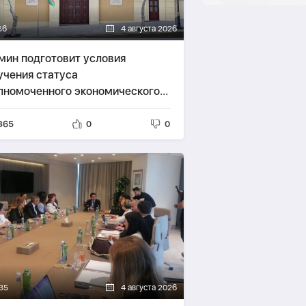
36
4 августа 2026
мин подготовит условия
учения статуса
лномоченного экономического
ратора
365
0
0
35
4 августа 2026