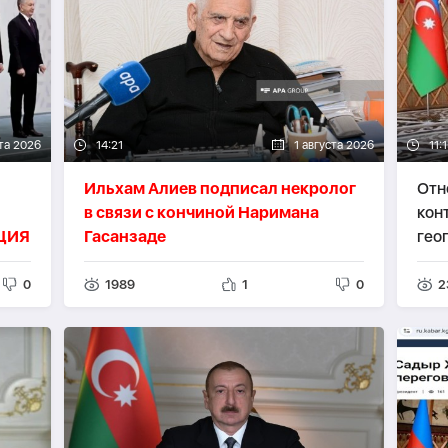
ста 2026
14:21
1 августа 2026
11:
Ильхам Алиев подписал некролог
Отн
в связи с кончиной Наримана
кон
ЦИЯ
Гасанзаде
гео
0
1989
1
0
2