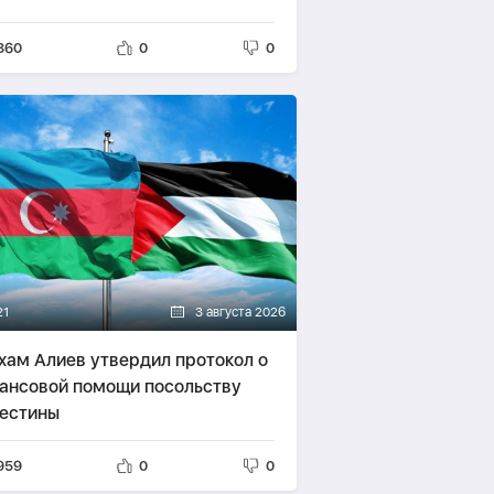
860
0
0
21
3 августа 2026
хам Алиев утвердил протокол о
ансовой помощи посольству
естины
959
0
0