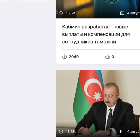
13:50
4 авгус
Кабмин разработает новые
выплаты и компенсации для
сотрудников таможни
2049
0
13:18
4 авгус