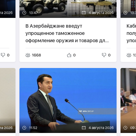
та 2026
13:47
4 августа 2026
13:
В Азербайджане введут
Каб
упрощенное таможенное
пол
оформление оружия и товаров для
упо
нужд обороны
опе
0
1668
0
0
1
та 2026
11:52
4 августа 2026
09: