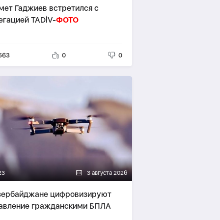
мет Гаджиев встретился с
егацией TADİV-
ФОТО
563
0
0
23
3 августа 2026
зербайджане цифровизируют
авление гражданскими БПЛА