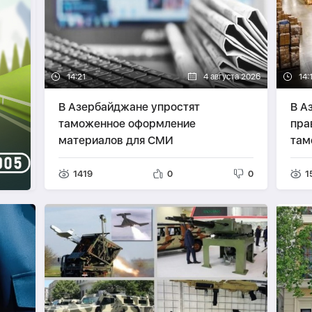
14:21
4 августа 2026
14:
В Азербайджане упростят
В А
таможенное оформление
пра
материалов для СМИ
там
1419
0
0
1