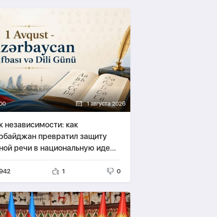
00
1 августа 2026
к независимости: как
рбайджан превратил защиту
ной речи в национальную идею
РАТЕГИЯ
942
1
0